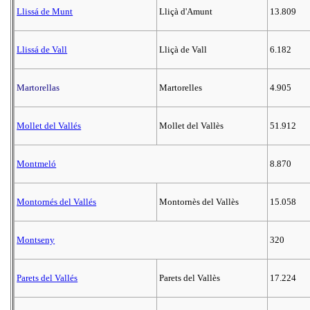
Llissá de Munt
Lliçà d'Amunt
13.809
Llissá de Vall
Lliçà de Vall
6.182
Martorellas
Martorelles
4.905
Mollet del Vallés
Mollet del Vallès
51.912
Montmeló
8.870
Montornés del Vallés
Montornès del Vallès
15.058
Montseny
320
Parets del Vallés
Parets del Vallès
17.224