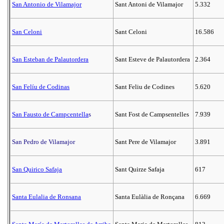
San Antonio de Vilamajor
Sant Antoni de Vilamajor
5.332
San Celoni
Sant Celoni
16.586
San Esteban de Palautordera
Sant Esteve de Palautordera
2.364
San Felíu de Codinas
Sant Feliu de Codines
5.620
San Fausto de Campcentella
s
Sant Fost de Campsentelles
7.939
San Pedro de Vilamajor
Sant Pere de Vilamajor
3.891
San Quirico Safaja
Sant Quirze Safaja
617
Santa Eulalia de Ronsana
Santa Eulàlia de Ronçana
6.669