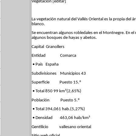
Vegetación [editar]
La vegetación natural del Vallés Oriental es la propia del 
blanco.
Se encuentran algunos robledales en el Montnegre. En el
algunos bosques de hayas y abetos.
Capital Granollers
Entidad Comarca
• País España
Subdivisiones Municipios 43
Superficie Puesto 15.º
• Total 850 99 km²(2,65%)
Población Puesto 5.º
• Total 394,061 hab.(5,27%)
• Densidad 463,06 hab/km²
Gentilicio vallesano oriental
Sitio web oficial