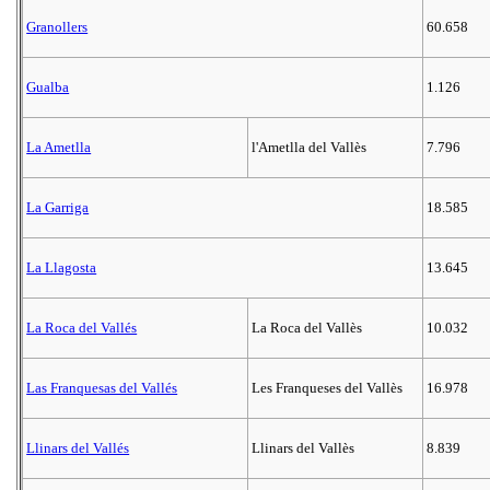
Granollers
60.658
Gualba
1.126
La Ametlla
l'Ametlla del Vallès
7.796
La Garriga
18.585
La Llagosta
13.645
La Roca del Vallés
La Roca del Vallès
10.032
Las Franquesas del Vallés
Les Franqueses del Vallès
16.978
Llinars del Vallés
Llinars del Vallès
8.839