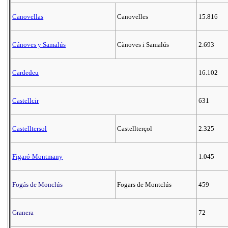
Canovellas
Canovelles
15.816
Cánoves y Samalús
Cànoves i Samalús
2.693
Cardedeu
16.102
Castellcir
631
Castelltersol
Castellterçol
2.325
Figaró-Montmany
1.045
Fogás de Monclús
Fogars de Montclús
459
Granera
72