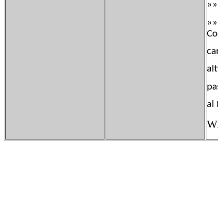
»»
»»
Co
ca
al
pa
a
Wi