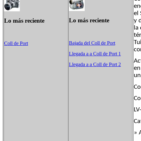
en
el
Lo más reciente
Lo más reciente
y 
la
té
Tu
Bajada del Coll de Port
Coll de Port
co
Llegada a a Coll de Port 1
Ac
Llegada a a Coll de Port 2
en
un
Co
Co
LV
Ca
» 