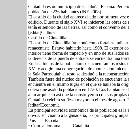
Ciutadilla es un municipio de Cataluña, España. Pertene
población de 226 habitantes (INE 2008).
El castillo de la ciudad aparece citado por primera vez 
edificio. Durante el siglo XVI se iniciaron las obras de 
tenía el señorío de las tierras, así como el convento del 
[editar]Cultura
Castillo de Ciutadilla.
El castillo de Ciutadilla funcionó como fortaleza milita
renacentista. Estuvo habitado hasta 1908. El exterior co
interior tiene forma de trapecio y en uno de sus lados s
la derecha de la puerta de entrada se encuentra una torre
En las afueras de la población se encuentran los restos
XVI y acogió una congregación de monjes dominicos. Par
la Sala Parroquial; el resto se destinó a la reconstrucci
También fuera del núcleo de población se encuentra la 
encuentra en el mismo lugar en el que se hallaba la ori
cólera que asoló la población en 1720. Los habitantes d
a un arquitecto así que la construyeron con sus propias
Ciutadilla celebra su fiesta mayor en el mes de agosto. 
[editar]Economía
La principal actividad económica de la población es la a
olivos. En cuanto a la ganadería, las principales granja
País España
• Com. autónoma Cataluña