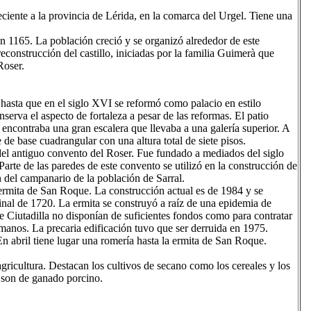
ciente a la provincia de Lérida, en la comarca del Urgel. Tiene una
en 1165. La población creció y se organizó alrededor de este
reconstrucción del castillo, iniciadas por la familia Guimerà que
Roser.
r hasta que en el siglo XVI se reformó como palacio en estilo
nserva el aspecto de fortaleza a pesar de las reformas. El patio
e encontraba una gran escalera que llevaba a una galería superior. A
 de base cuadrangular con una altura total de siete pisos.
 del antiguo convento del Roser. Fue fundado a mediados del siglo
te de las paredes de este convento se utilizó en la construcción de
ón del campanario de la población de Sarral.
ermita de San Roque. La construcción actual es de 1984 y se
ginal de 1720. La ermita se construyó a raíz de una epidemia de
e Ciutadilla no disponían de suficientes fondos como para contratar
 manos. La precaria edificación tuvo que ser derruida en 1975.
En abril tiene lugar una romería hasta la ermita de San Roque.
gricultura. Destacan los cultivos de secano como los cereales y los
s son de ganado porcino.