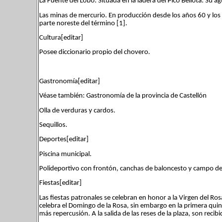
La Fuente del Lobo. Situada en la ladera del Pico Bellota. Su ag
Las minas de mercurio. En producción desde los años 60 y los 
parte noreste del término [1].
Cultura[editar]
Posee diccionario propio del chovero.
Gastronomía[editar]
Véase también: Gastronomía de la provincia de Castellón
Olla de verduras y cardos.
Sequillos.
Deportes[editar]
Piscina municipal.
Polideportivo con frontón, canchas de baloncesto y campo de 
Fiestas[editar]
Las fiestas patronales se celebran en honor a la Virgen del Ro
celebra el Domingo de la Rosa, sin embargo en la primera quin
más repercusión. A la salida de las reses de la plaza, son recib