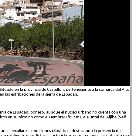
tuado en la provincia de Castellón, perteneciente a la comarca del Alto
en las estribaciones de la sierra de Espadán.
Sierra de Espadán, por eso, aunque el núcleo urbano no cuenta con una
picos en su término como el Hembrar (859 m), el Puntal del Aljibe (948
e unas peculiares condiciones climáticas, destacando la presencia de
 relativo frescor. Estas características permiten que la vegetación sea