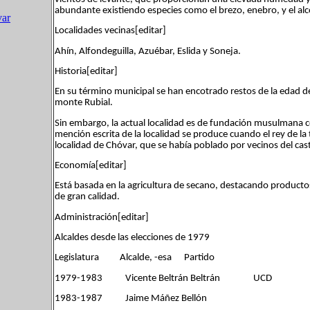
abundante existiendo especies como el brezo, enebro, y el al
var
Localidades vecinas[editar]
Ahín, Alfondeguilla, Azuébar, Eslida y Soneja.
Historia[editar]
En su término municipal se han encotrado restos de la edad del
monte Rubial.
Sin embargo, la actual localidad es de fundación musulmana co
mención escrita de la localidad se produce cuando el rey de la
localidad de Chóvar, que se había poblado por vecinos del casti
Economía[editar]
Está basada en la agricultura de secano, destacando productos 
de gran calidad.
Administración[editar]
Alcaldes desde las elecciones de 1979
Legislatura Alcalde, -esa Partido
1979-1983 Vicente Beltrán Beltrán UCD
1983-1987 Jaime Máñez Bellón