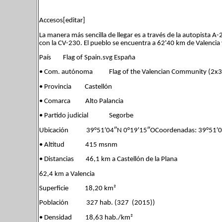
Accesos[editar]
La manera más sencilla de llegar es a través de la autopista 
con la CV-230. El pueblo se encuentra a 62'40 km de Valencia 
País Flag of Spain.svg España
• Com. autónoma Flag of the Valencian Community (2x3)
• Provincia Castellón
• Comarca Alto Palancia
• Partido judicial Segorbe
Ubicación 39°51′04″N 0°19′15″OCoordenadas: 39°51′0
• Altitud 415 msnm
• Distancias 46,1 km a Castellón de la Plana
62,4 km a Valencia
Superficie 18,20 km²
Población 327 hab. (327 (2015))
• Densidad 18,63 hab./km²