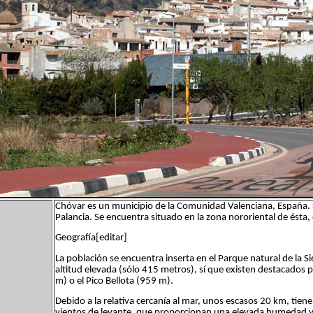
Chóvar es un municipio de la Comunidad Valenciana, España. Si
Palancia. Se encuentra situado en la zona nororiental de ésta, 
Geografía[editar]
La población se encuentra inserta en el Parque natural de la 
altitud elevada (sólo 415 metros), sí que existen destacados 
m) o el Pico Bellota (959 m).
Debido a la relativa cercanía al mar, unos escasos 20 km, tien
vientos de levante, que proporcionan una elevada humedad y un