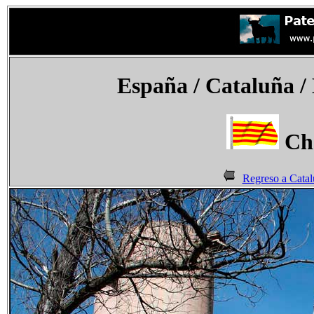
España
/ Cataluña /
Che
Regreso a Catal