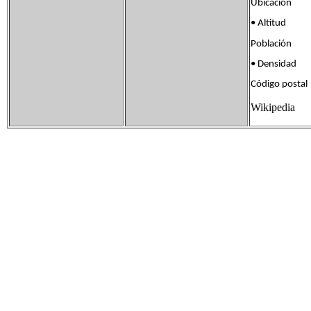
Ubicación 42
• Altitud 
Población 1
• Densidad 
Código posta
Wikipedia