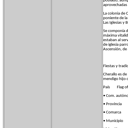
poblado, aunq
aprovechadas 
La colonia de C
poniente de la 
Las Iglesias y 
Se componía de
máxima vitalid
estaban al ser
de iglesia par
Ascensión, de
Fiestas y tradi
Cherallo es de
mendigo hijo d
País Flag of 
• Com. autón
• Provincia B
• Comarca P
• Municipio S