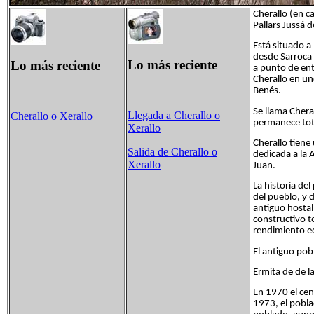
Cherallo (en c
Pallars Jussá 
Está situado a
desde Sarroca 
Lo más reciente
Lo más reciente
a punto de ent
Cherallo en uno
Benés.
Se llama Chera
Llegada a Cherallo o
Cherallo o Xerallo
permanece to
Xerallo
Cherallo tiene
Salida de Cherallo o
dedicada a la 
Xerallo
Juan.
La historia de
del pueblo, y 
antiguo hostal
constructivo t
rendimiento e
El antiguo pob
Ermita de de l
En 1970 el cen
1973, el pobla