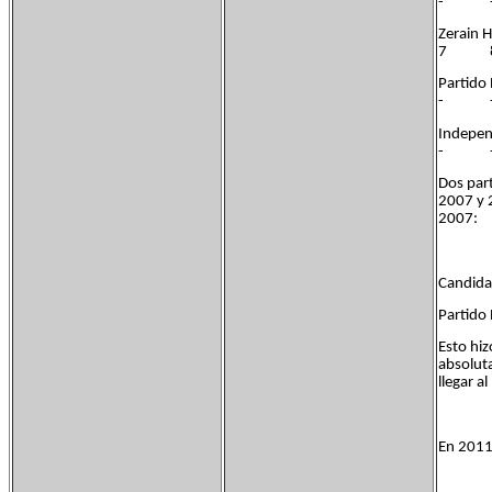
- 
Zerai
7 8
Part
- 
In
- 
Dos part
2007 y 2
2007:
Candidat
Partido 
Esto hiz
absoluta
llegar a
En 2011 