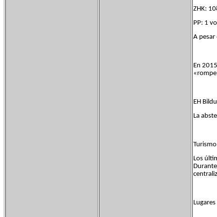
ZHK: 108
PP: 1 vo
A pesar 
En 2015,
«romper 
EH Bildu
La abst
Turismo
Los últi
Durante
centrali
Lugares 