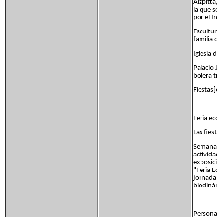
Aizpitta
la que s
por el 
Escultur
familia 
Iglesia 
Palacio
bolera t
Fiestas[
Feria ec
Las fies
Semana c
activida
exposici
"Feria E
jornada,
biodinám
Personaj