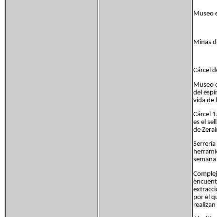
Museo e
Minas d
Cárcel d
Museo e
del esp
vida de 
Cárcel 1
es el se
de Zerai
Serrería
herramie
semana y
Complej
encuentr
extracci
por el q
realizan