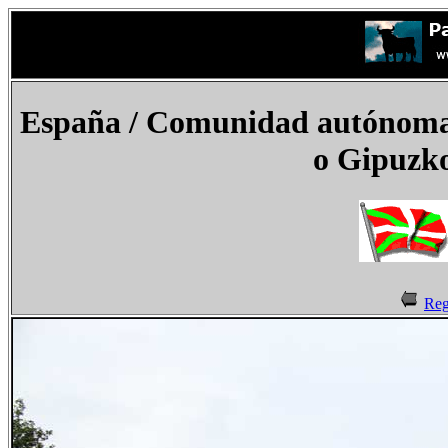
España
/ Comunidad autónoma d
o Gipuzk
Reg