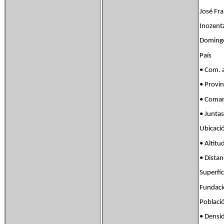
José Fra
Inozentz
Domingo
País Fl
• Com. 
• Provi
• Com
• Junta
Ubicac
• Alt
• Dista
Superf
Funda
Poblac
• Dens