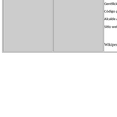
Gentili
Código
Alcalde 
Sitio 
Wikipe