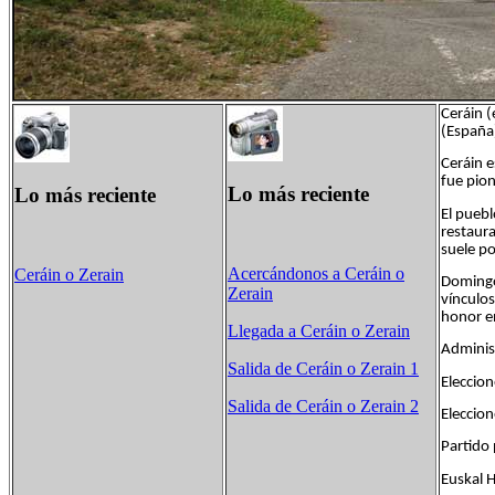
Ceráin (
(España
Ceráin e
fue pion
Lo más reciente
Lo más reciente
El pueb
restaura
suele po
Acercándonos a Ceráin o
Ceráin o Zerain
Domingo 
Zerain
vínculos
honor e
Llegada a Ceráin o Zerain
Adminis
Salida de Ceráin o Zerain 1
Eleccion
Salida de Ceráin o Zerain 2
Eleccion
Partid
Eusk