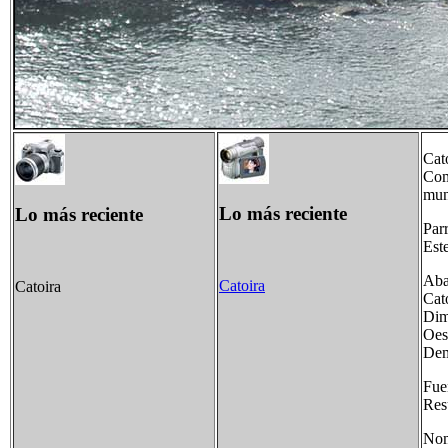
Cat
Com
mun
Lo más reciente
Lo más reciente
Par
Est
Aba
Catoira
Catoira
Cat
Dim
Oes
Dem
Fue
Res
No