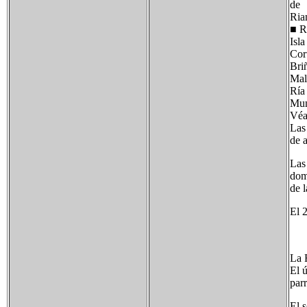
de
Ria
■ R
Isla
Cor
Bri
Mal
Ría
Mun
Véa
Las
de a
Las
dom
de l
El 2
La 
El ú
par
El 