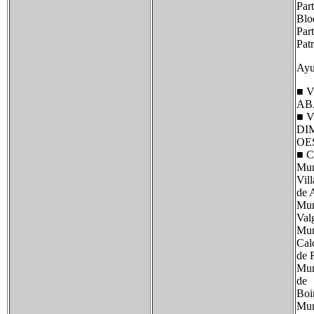
Par
Bl
Pa
Pat
Ayu
■ V
AB
■ V
DI
OE
■ C
Mun
Vill
de 
Mun
Val
Mun
Cal
de 
Mun
de
Boi
Mun