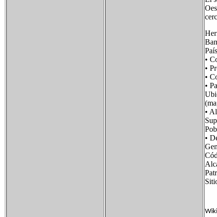
Oest
cer
Her
Ban
Paí
• C
• P
• 
• P
Ubi
(ma
• 
Su
Pob
• D
Gen
Cód
Alc
Pat
Si
Wik