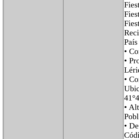
Fies
Fies
Fies
Reci
Paí
• C
• Pr
Léri
• C
Ubi
41°4
• 
Po
• D
Cód