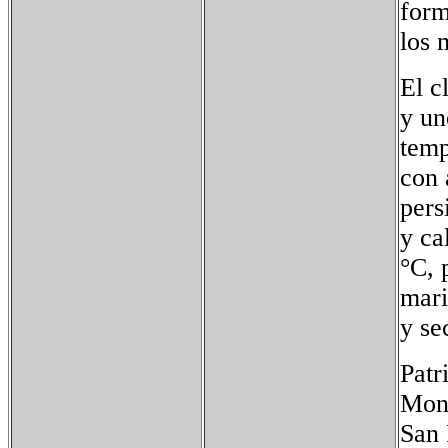
form
los 
El c
y un
temp
con 
pers
y ca
°C, 
mari
y se
Patr
Monu
San 