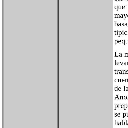
que 
mayo
basa
típi
pequ
La m
leva
tran
cuen
de l
Anoi
prep
se p
habl