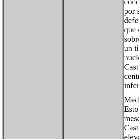
cond
por 
defe
que 
sobr
un t
nucl
Cast
cent
infer
Medi
Esto
mese
Cast
elev