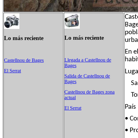
Cast
Bage
pobl
Lo más reciente
Lo más reciente
urba
En e
habi
Llegada a Castellnou de
Castellnou de Bages
Bages
Luga
El Serrat
Salida de Castellnou de
Bages
San 
Castellnou de Bages zona
Torr
actual
País
El Serrat
• C
• Pr