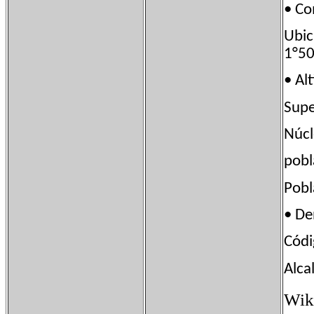
• C
Ubi
1°50
• A
Sup
Núcl
po
Pob
• D
Cód
Alca
Wik