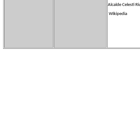
Alcalde Celesti Ri
Wikipedia