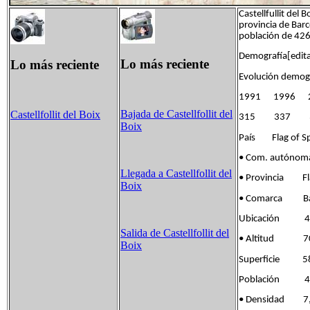
Castellfullit del 
provincia de Bar
población de 426
Demografía[editar
Lo más reciente
Lo más reciente
Evolución demográ
1991 1996 
Bajada de Castellfollit del
Castellfollit del Boix
315 337 
Boix
País Flag of Sp
• Com. autónom
Llegada a Castellfollit del
• Provincia Flag
Boix
• Comarca Ba
Ubicación 41°3
Salida de Castellfollit del
• Altitud 7
Boix
Superficie 58
Población 424
• Densidad 7,