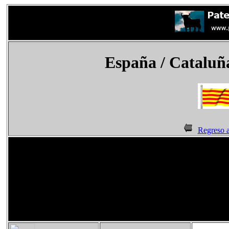
España
/ Cataluña
Regreso a