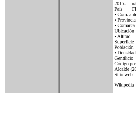
2015- n
País Flag
• Com. au
• Provinci
• Comar
Ubicación
• Altit
Superfic
Població
• Densid
Gentilicio
Código po
Alcalde (2
Sitio we
Wikipedia