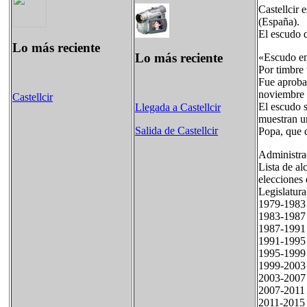
Castellcir 
(España).
El escudo d
Lo más reciente
Lo más reciente
«Escudo emb
Por timbre
Fue aproba
noviembre 
Castellcir
El escudo s
Llegada a Castellcir
muestran un
Salida de Castellcir
Popa, que d
Administrac
Lista de al
elecciones
Legislatu
1979-198
1983-198
1987-199
1991-199
1995-199
1999-200
2003-20
2007-201
2011-201