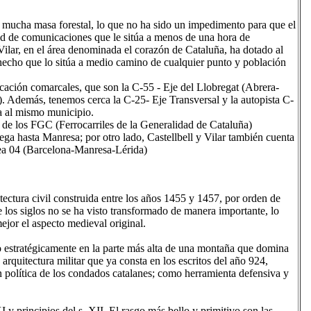
 mucha masa forestal, lo que no ha sido un impedimento para que el
ed de comunicaciones que le sitúa a menos de una hora de
Vilar, en el área denominada el corazón de Cataluña, ha dotado al
hecho que lo sitúa a medio camino de cualquier punto y población
cación comarcales, que son la C-55 - Eje del Llobregat (Abrera-
). Además, tenemos cerca la C-25- Eje Transversal y la autopista C-
a al mismo municipio.
n de los FGC (Ferrocarriles de la Generalidad de Cataluña)
lega hasta Manresa; por otro lado, Castellbell y Vilar también cuenta
ea 04 (Barcelona-Manresa-Lérida)
tectura civil construida entre los años 1455 y 1457, por orden de
e los siglos no se ha visto transformado de manera importante, lo
ejor el aspecto medieval original.
ido estratégicamente en la parte más alta de una montaña que domina
e arquitectura militar que ya consta en los escritos del año 924,
n política de los condados catalanes; como herramienta defensiva y
 y principios del s. XII. El rasgo más bello y primitivo son las