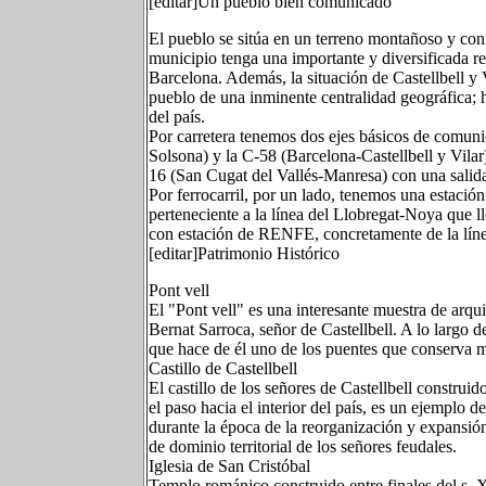
[editar]Un pueblo bien comunicado
El pueblo se sitúa en un terreno montañoso y con
municipio tenga una importante y diversificada r
Barcelona. Además, la situación de Castellbell y 
pueblo de una inminente centralidad geográfica; 
del país.
Por carretera tenemos dos ejes básicos de comuni
Solsona) y la C-58 (Barcelona-Castellbell y Vilar
16 (San Cugat del Vallés-Manresa) con una salid
Por ferrocarril, por un lado, tenemos una estació
perteneciente a la línea del Llobregat-Noya que l
con estación de RENFE, concretamente de la lín
[editar]Patrimonio Histórico
Pont vell
El "Pont vell" es una interesante muestra de arqui
Bernat Sarroca, señor de Castellbell. A lo largo d
que hace de él uno de los puentes que conserva m
Castillo de Castellbell
El castillo de los señores de Castellbell constru
el paso hacia el interior del país, es un ejemplo d
durante la época de la reorganización y expansió
de dominio territorial de los señores feudales.
Iglesia de San Cristóbal
Templo románico construido entre finales del s. XI