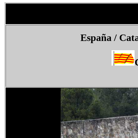
España
/ Cata