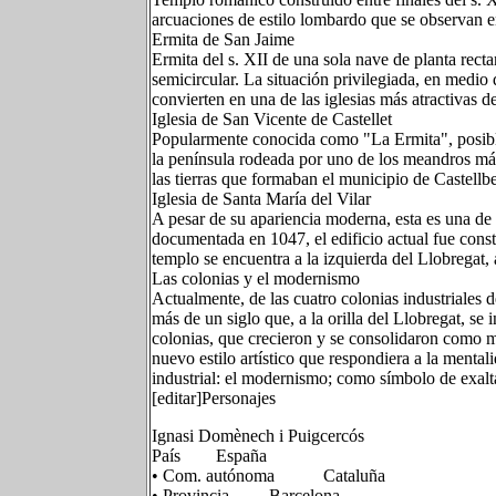
arcuaciones de estilo lombardo que se observan en
Ermita de San Jaime
Ermita del s. XII de una sola nave de planta rect
semicircular. La situación privilegiada, en medio
convierten en una de las iglesias más atractivas d
Iglesia de San Vicente de Castellet
Popularmente conocida como "La Ermita", posible
la península rodeada por uno de los meandros más 
las tierras que formaban el municipio de Castellb
Iglesia de Santa María del Vilar
A pesar de su apariencia moderna, esta es una de 
documentada en 1047, el edificio actual fue cons
templo se encuentra a la izquierda del Llobregat, 
Las colonias y el modernismo
Actualmente, de las cuatro colonias industriales 
más de un siglo que, a la orilla del Llobregat, se i
colonias, que crecieron y se consolidaron como m
nuevo estilo artístico que respondiera a la ment
industrial: el modernismo; como símbolo de exalt
[editar]Personajes
Ignasi Domènech i Puigcercós
País España
• Com. autónoma Cataluña
• Provincia Barcelona