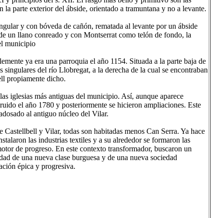
 la parte exterior del ábside, orientado a tramuntana y no a levante.
angular y con bóveda de cañón, rematada al levante por un ábside
 de un llano conreado y con Montserrat como telón de fondo, la
el municipio
mente ya era una parroquia el año 1154. Situada a la parte baja de
singulares del río Llobregat, a la derecha de la cual se encontraban
ell propiamente dicho.
las iglesias más antiguas del municipio. Así, aunque aparece
truido el año 1780 y posteriormente se hicieron ampliaciones. Este
adosado al antiguo núcleo del Vilar.
de Castellbell y Vilar, todas son habitadas menos Can Serra. Ya hace
nstalaron las industrias textiles y a su alrededor se formaron las
otor de progreso. En este contexto transformador, buscaron un
alidad de una nueva clase burguesa y de una nueva sociedad
ación épica y progresiva.