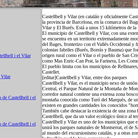
Castellbell y Vilar (en catalán y oficialmente Cast
la provincia de Barcelona, en la comarca del Bag
Vilar y El Burés. Está a unos 15 kilómetros de l
El municipio de Castellbell y Vilar, con una exte
se encuentra en un territorio extremadamente mont
del Bages, fronterizo con el Vallés Occidental y 
colonias fabriles (Burés, Borrás y Bauma) que for
origen rural como el Vilar o el pueblo de San Cri
ellbell i el Vilar
como Mas Enric-Can Prat, la Farinera, Les Comes,
El pueblo limita con los municipios de Rellinare
Castellet.
 Vilar
[editar]Castellbell y Vilar, entre dos parques
Castellbell y Vilar, es el municipio nexo de unión
Central, el Parque Natural de la Montaña de Mont
corredor natural contiene una extensa zona boscos
de Castellbell i el
montaña conocida como Turó del Marquès, de un ár
existen en grandes cantidades los conocidos "horn
También cabe destacar la existencia de una zona 
Castellbell, que da un valor ecológico único al ter
Castellbell y Vilar es uno de los municipios que 
de Castellbell i el
unirá los parques naturales de Montserrat, el de 
al mundo del excursionismo catalán, y a otras z