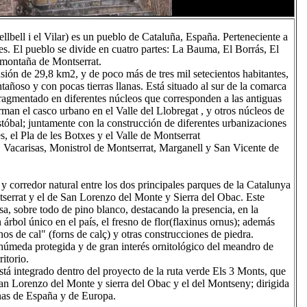
ellbell i el Vilar) es un pueblo de Cataluña, España. Perteneciente a
es. El pueblo se divide en cuatro partes: La Bauma, El Borrás, El
a montaña de Montserrat.
nsión de 29,8 km2, y de poco más de tres mil setecientos habitantes,
añoso y con pocas tierras llanas. Está situado al sur de la comarca
fragmentado en diferentes núcleos que corresponden a las antiguas
man el casco urbano en el Valle del Llobregat , y otros núcleos de
stóbal; juntamente con la construcción de diferentes urbanizaciones
 el Pla de les Botxes y el Valle de Montserrat
s, Vacarisas, Monistrol de Montserrat, Marganell y San Vicente de
 y corredor natural entre los dos principales parques de la Catalunya
serrat y el de San Lorenzo del Monte y Sierra del Obac. Este
a, sobre todo de pino blanco, destacando la presencia, en la
bol único en el país, el fresno de flor(flaxinus ornus); además
os de cal" (forns de calç) y otras construcciones de piedra.
húmeda protegida y de gran interés ornitológico del meandro de
ritorio.
está integrado dentro del proyecto de la ruta verde Els 3 Monts, que
San Lorenzo del Monte y sierra del Obac y el del Montseny; dirigida
onas de España y de Europa.