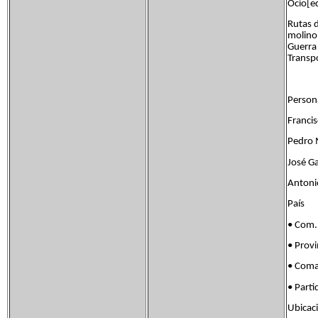
Ocio[ed
Rutas 
molino 
Guerra 
Transpo
Persona
Franci
Pedro 
José Ga
Antoni
País F
• Com
• Prov
• Com
• Par
Ubica