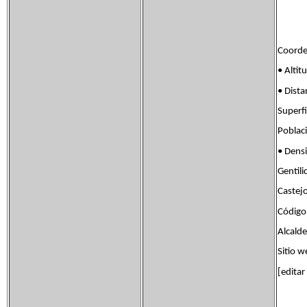
Coorde
• Al
• Dis
Super
Pobla
• Den
Gentil
Castej
Código
Alcald
Sitio
[editar