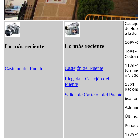
Castej
de Hues
a la de
1099–1
Lo más reciente
Lo más reciente
1099–1
Codoín,
1176–1
Castejón del Puente
Castejón del Puente
términ
nº. 336
Llegada a Castejón del
Puente
1391 —
Raciona
Salida de Castejón del Puente
Econom
Admini
Últimos
Perío
1979–