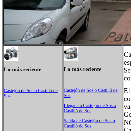
Ca
es
Lo más reciente
Lo más reciente
Se
co
El
Castejón de Sos o Castilló de
Castejón de Sos o Castilló de
Sos
Sos
co
va
Llegada a Castejón de Sos o
Castilló de Sos
Ge
Salida de Castejón de Sos o
Nú
Castilló de Sos
Ca