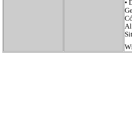
• 
Ge
Có
Al
S
Wi