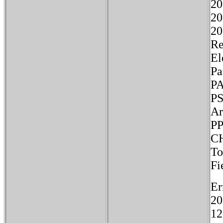
2
2
20
Re
El
P
Fi
Er
20
12