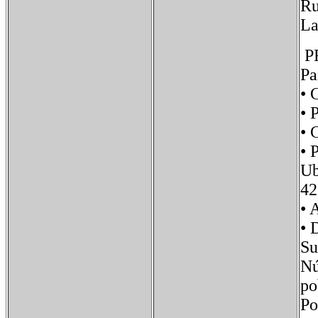
Ru
La
PR
Pa
• 
• 
•
• 
Ub
42
•
• 
S
Nú
po
P