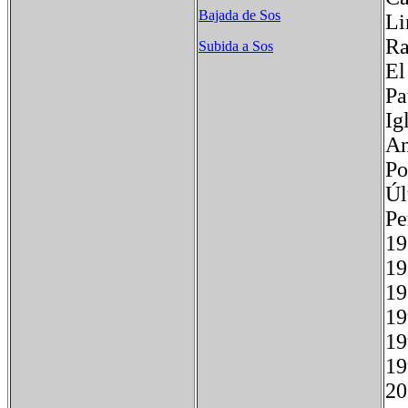
Bajada de Sos
Li
Ra
Subida a Sos
El
Pa
Ig
An
Po
Úl
P
1