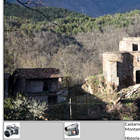
Castarn
Montanuy
Historia