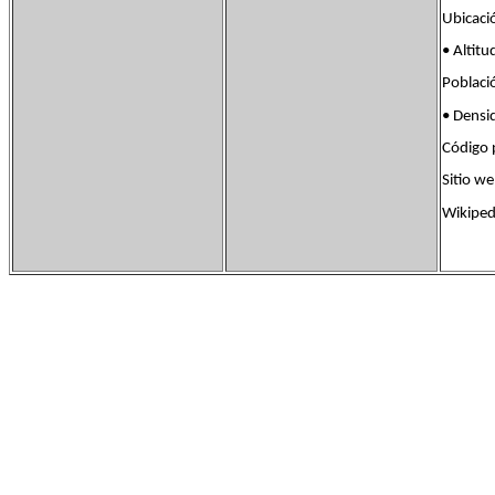
Ubicac
• Alt
Poblac
• Dens
Código
Sitio 
Wikiped