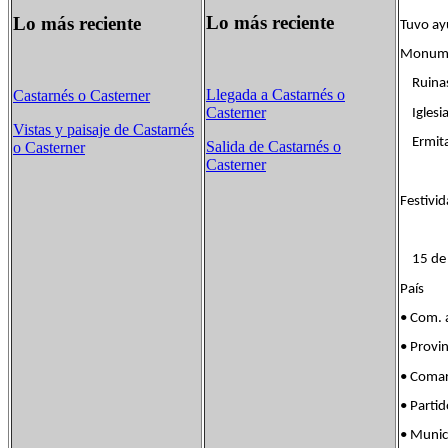
Lo más reciente
Lo más reciente
Tuvo ay
Monum
Ruinas 
Llegada a Castarnés o
Castarnés o Casterner
Casterner
Iglesia 
Vistas y paisaje de Castarnés
Ermita 
Salida de Castarnés o
o Casterner
Casterner
Festivi
15 de a
País Fl
• Com.
• Provi
• Coma
• Part
• Muni