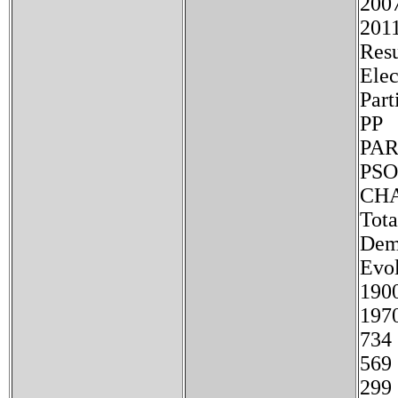
200
201
Resu
Elec
Par
P
P
P
T
Demo
Evo
19
19
7
5
299