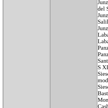
Junz
del 
Junz
Sali
Junz
Laba
Laba
Panz
Panz
Sant
S XI
Sies
modi
Sies
Bast
Monu
Casb