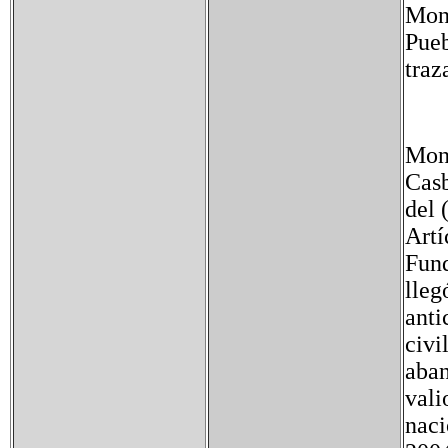
Mon
Pueb
traz
Monu
Casb
del 
Artí
Fund
lleg
anti
civi
aban
vali
naci