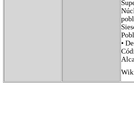
Sup
Núc
pob
Sies
Pob
• D
Cód
Alca
Wik