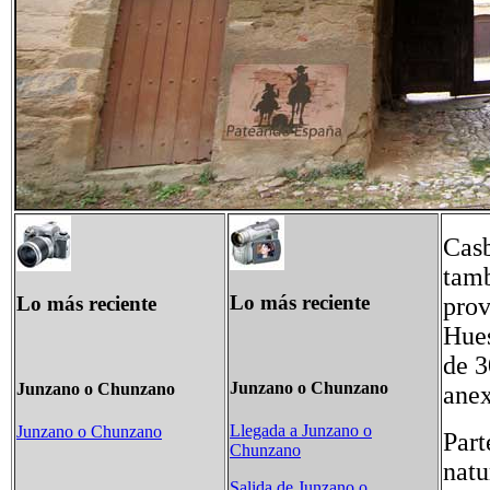
Casb
tamb
Lo más reciente
Lo más reciente
prov
Hues
de 3
Junzano o Chunzano
Junzano o Chunzano
anex
Llegada a Junzano o
Junzano o Chunzano
Part
Chunzano
natu
Salida de Junzano o