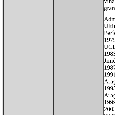
viña
gran
Admi
Últi
Per
197
U
198
Ji
19
199
Ar
199
Ar
199
200