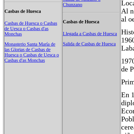
Loca
Chunzano
Al n
Casbas de Huesca
al o
Casbas de Huesca
Casbas de Huesca o Casbas
de Uesca o Casbas d'as
Hist
Llegada a Casbas de Huesca
Monchas
1960
Salida de Casbas de Huesca
Monasterio Santa María de
Laba
las Glorias de Casbas de
Huesca o Casbas de Uesca o
1970
Casbas d'as Monchas
de P
Pri
En 1
dipl
Econ
Pobl
cere