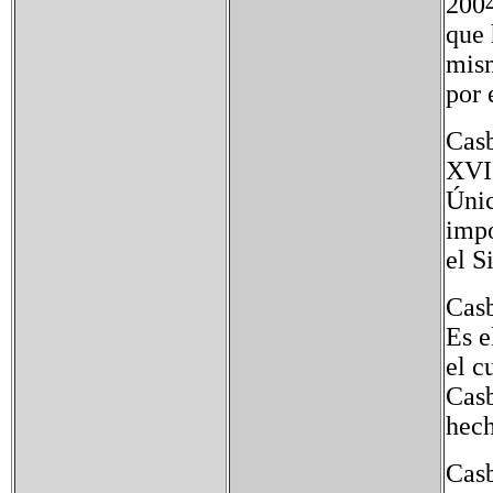
2004
que 
mism
por 
Casb
XVII
Únic
impo
el S
Casb
Es e
el c
Casb
hech
Casb