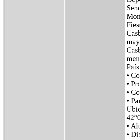
Send
Mont
Fies
Casb
may
Casb
men
Paí
• C
• P
• C
• P
Ubi
42°
• 
• D