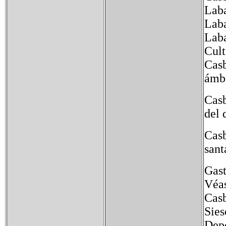
Laba
Laba
Laba
Cult
Casb
ámbi
Cas
del 
Casb
sant
Gast
Véas
Casb
Sies
Depo