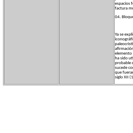
espacios 
factura mu
04. Bloqu
Ya se expl
iconográfi
paleocrist
afirmació
elemento s
ha sido ut
probable 
sucede con
que fueran
siglo XII (1