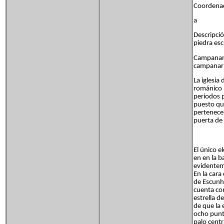
Coordenad
a
Descripció
piedra esc
Campanari
campanari
La iglesia
románico 
periodos 
puesto qu
pertenece 
puerta de 
El único 
en en la b
evidentem
En la cara
de Escunha
cuenta con
estrella d
de que la 
ocho punta
palo centr