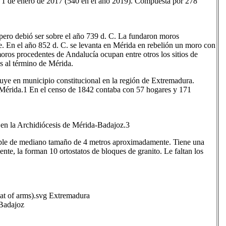
a 1 de enero de 2017 (540 en el año 2019). Compuesta por 278
 pero debió ser sobre el año 739 d. C. La fundaron moros
. En el año 852 d. C. se levanta en Mérida en rebelión un moro con
moros procedentes de Andalucía ocupan entre otros los sitios de
es al término de Mérida.
tuye en municipio constitucional en la región de Extremadura.
 Mérida.1​ En el censo de 1842 contaba con 57 hogares y 171
 en la Archidiócesis de Mérida-Badajoz.3​
ple de mediano tamaño de 4 metros aproximadamente. Tiene una
te, la forman 10 ortostatos de bloques de granito. Le faltan los
 of arms).svg Extremadura
Badajoz