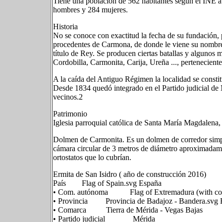
Tiene una población de 562 habitantes según el INE 
hombres y 284 mujeres.
Historia
No se conoce con exactitud la fecha de su fundación,
procedentes de Carmona, de donde le viene su nombre
título de Rey. Se producen ciertas batallas y algunos 
Cordobilla, Carmonita, Carija, Ureña ..., pertenecient
A la caída del Antiguo Régimen la localidad se consti
Desde 1834 quedó integrado en el Partido judicial de
vecinos.2​
Patrimonio
Iglesia parroquial católica de Santa María Magdalena,
Dolmen de Carmonita. Es un dolmen de corredor sim
cámara circular de 3 metros de diámetro aproximadamen
ortostatos que lo cubrían.
Ermita de San Isidro ( año de construcción 2016)
País Flag of Spain.svg España
• Com. autónoma Flag of Extremadura (with coat
• Provincia Provincia de Badajoz - Bandera.svg 
• Comarca Tierra de Mérida - Vegas Bajas
• Partido judicial Mérida