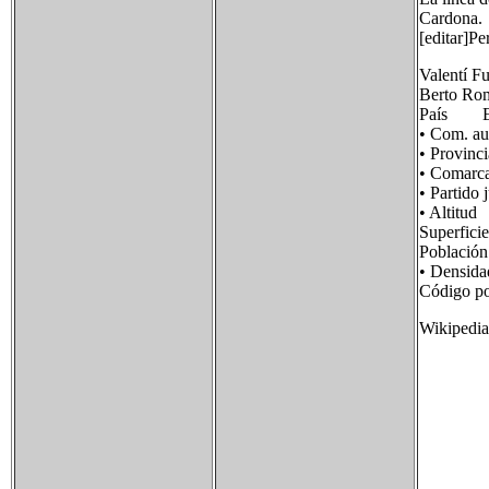
Cardona.
[editar]Pe
Valentí Fu
Berto Ro
País E
• Com. 
• Provi
• Coma
• Parti
• Alti
Superfi
Poblaci
• Densi
Código p
Wikipedia