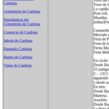
Torre del 
Cardona
Torre de l
La capilla
Cementerio de Cardona
Pont vell.
Murallas.
Panorámicas del
[editar]Fi
Cementerio de Cardona
Caramelle
Comercio de Cardona
Mercado d
Feria de 
Iglesia de Cardona
Feria de 
Fiesta Ma
Pateando Cardona
Feria Medi
Rastro de Cardona
En coche p
Desde Bar
Vistas de Cardona
55 (antig
C – 1313 e
siguiendo 
y desde aq
En tren:
Desde Bar
Manresa.
Autobús:
Desde Bar
La línea 