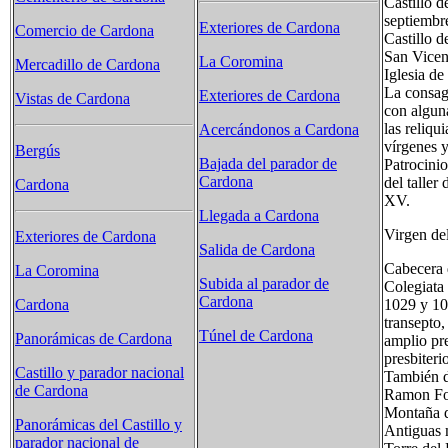
Castillo d
septiembr
Exteriores de Cardona
Comercio de Cardona
Castillo d
San Vicen
La Coromina
Mercadillo de Cardona
Iglesia de
La consagr
Exteriores de Cardona
Vistas de Cardona
con alguna
las reliqu
Acercándonos a Cardona
vírgenes y
Bergús
Bajada del parador de
Patrocinio
Cardona
del taller
Cardona
XV.
Llegada a Cardona
Virgen del
Exteriores de Cardona
Salida de Cardona
Cabecera 
La Coromina
Subida al parador de
Colegiata 
Cardona
1029 y 104
Cardona
transepto,
Túnel de Cardona
Panorámicas de Cardona
amplio pr
presbiteri
Castillo y parador nacional
También d
de Cardona
Ramon Fol
Montaña d
Panorámicas del Castillo y
Antiguas 
parador nacional de