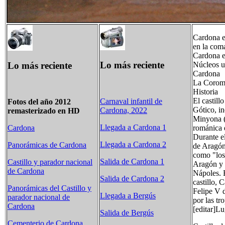
Cardona e
en la com
Cardona e
Lo más reciente
Lo más reciente
Núcleos
Cardo
La Coro
Historia
El castill
Carnaval infantil de
Fotos del año 2012
Gótico, in
Cardona, 2022
remasterizado en HD
Minyona (d
Llegada a Cardona 1
románica 
Cardona
Durante e
Llegada a Cardona 2
Panorámicas de Cardona
de Aragón
como "los 
Salida de Cardona 1
Castillo y parador nacional
Aragón y V
de Cardona
Nápoles. 
Salida de Cardona 2
castillo, 
Panorámicas del Castillo y
Felipe V 
Llegada a Bergús
parador nacional de
por las t
Cardona
[editar]Lu
Salida de Bergús
Cementerio de Cardona