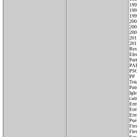
20
200
20
201
Resu
Ele
Pa
P
P
T
Pat
Igl
cam
Erm
Erm
Erm
Pue
Fies
Fie
San