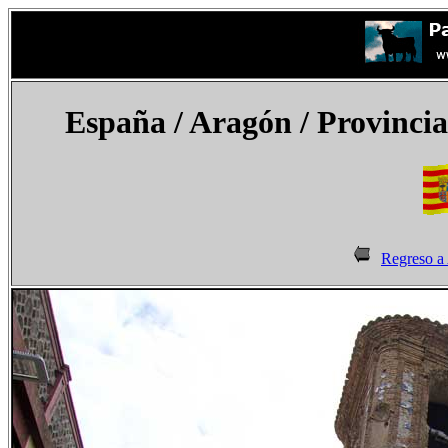
España
/ Aragón / Provinci
Regreso a