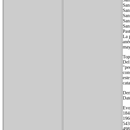
San
San
San
San
San
Past
La p
ané
may
Top
Del 
"peq
cons
este
cat
Dem
Dat
Evo
18
19
5
4