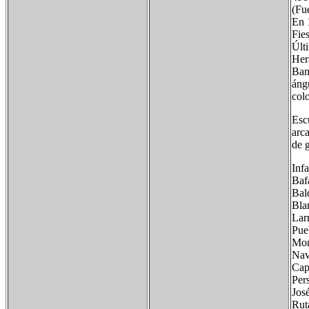
(Fu
En 
Fies
Últ
Herá
Ban
ángu
colo
Esc
arca
de 
Inf
Baf
Bal
Bla
Lar
Pue
Mon
Nav
Cap
Pers
José
Ruta