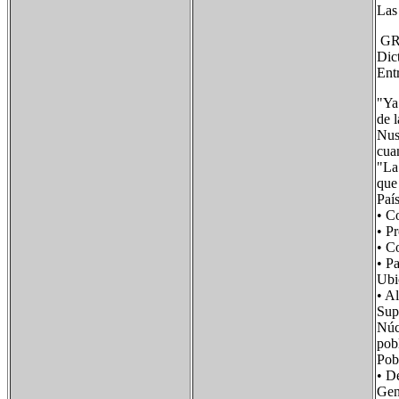
Las 
GR
Dict
Ent
"Ya
de l
Nus
cuan
"La
que
Paí
• C
• P
• 
• P
Ubi
• 
Su
Núc
pob
Po
• D
Ge