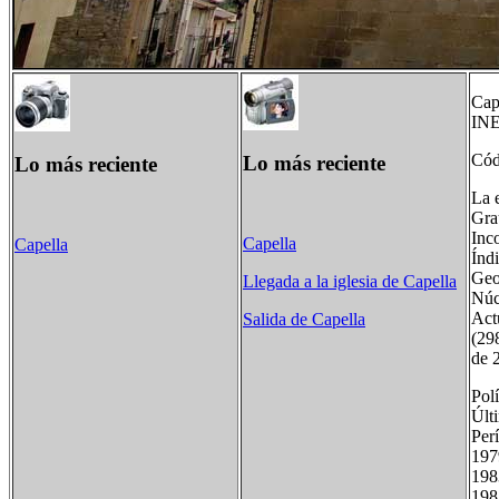
Cap
INE
Cód
Lo más reciente
Lo más reciente
La 
Gra
Inc
Capella
Capella
Índ
Geo
Llegada a la iglesia de Capella
Núc
Act
Salida de Capella
(298
de 
Polí
Últ
Pe
19