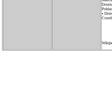
Dosri
Poblac
• De
Coorde
Wikip