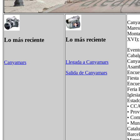
Canyam
Maresm
Montal
Lo más reciente
Lo más reciente
XVI); 
Evento
Cabalg
Canya
Llegada a Canyamars
Canyamars
Asamb
Encuen
Salida de Canyamars
Fiesta
Encuen
Feria 
Iglesi
Estad
• CC
• Prov
• Com
• Mun
Catal
Barce
Mare