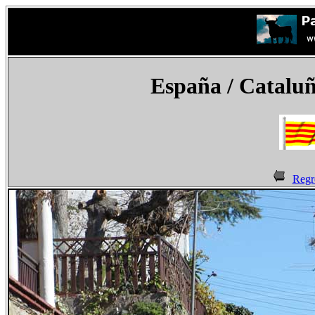
España
/ Cataluñ
Regr