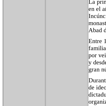
La pri
en el 
Incúnc
monaste
Abad d
Entre 
famili
por ve
y desd
gran n
Durant
de ideo
dictadu
organi