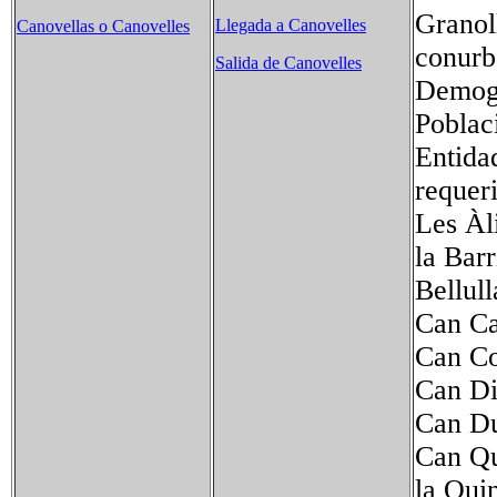
Granoll
Llegada a Canovelles
Canovellas o Canovelles
conurb
Salida de Canovelles
Demogr
Poblac
Entida
requer
Les 
la B
Bellul
Can C
Can 
Can 
Can 
Can 
la Qu