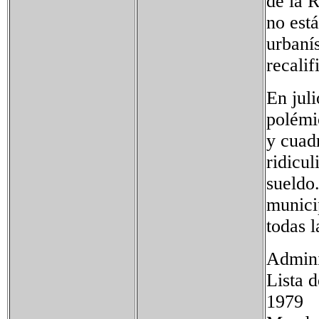
de la 
no está
urbanís
recalif
En juli
polémic
y cuadr
ridicu
sueldo.
munici
todas l
Admini
Lista 
1979