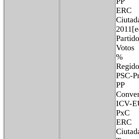
PP 
ERC
Ciu
2011[e
Partid
Votos
%
Regido
PSC-P
PP 
Conv
ICV
PxC
ERC
Ciu