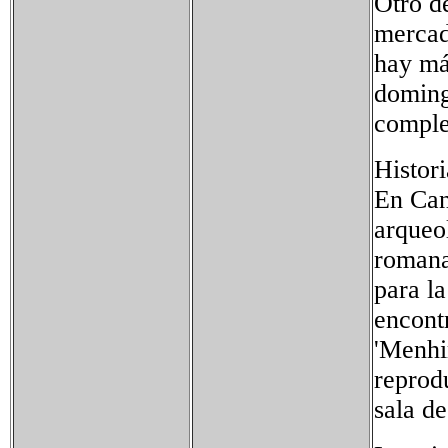
Otro d
mercad
hay má
doming
comple
Histori
En Can
arqueol
romana
para l
encont
'Menhi
reprod
sala d