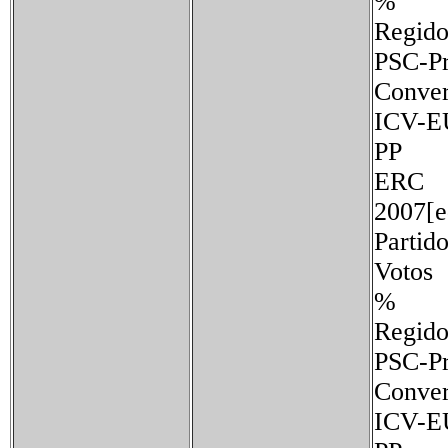
%
Regido
PSC-P
Conv
ICV
PP 
ERC
2007[e
Partid
Votos
%
Regido
PSC-P
Conv
ICV