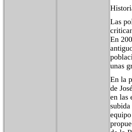
Histori
Las po
critica
En 200
antigu
poblac
unas gr
En la 
de Jos
en las
subida 
equipo
propues