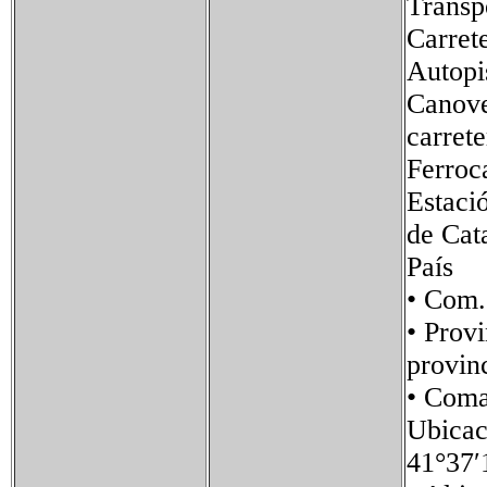
Transp
Carrete
Autopi
Canove
carret
Ferroca
Estaci
de Cat
País 
• Com
• Pro
provin
• Com
Ubica
41°37′