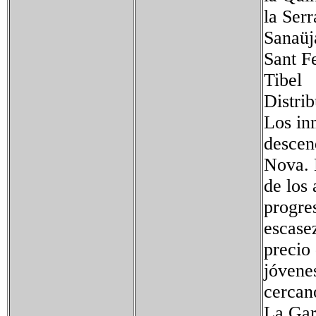
la Serr
San
Sant
Tibe
Distrib
Los in
descen
Nova. 
de los
progre
escasez
precio
jóvene
cercan
La Garr