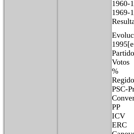
1960-
1969
Resulta
Evoluc
1995[e
Partid
Votos
%
Regido
PSC-P
Conv
PP 
ICV
ERC
Cano