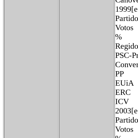
1999[e
Partid
Votos
%
Regido
PSC-P
Conv
PP 
EUi
ERC
ICV
2003[e
Partid
Votos