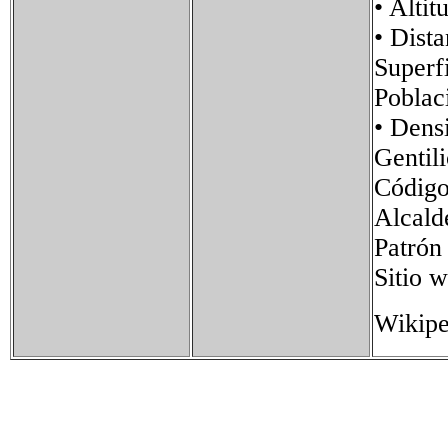
• Al
• Dis
Super
Pobla
• Den
Genti
Códig
Alcald
Patrón
Sitio
Wikipe