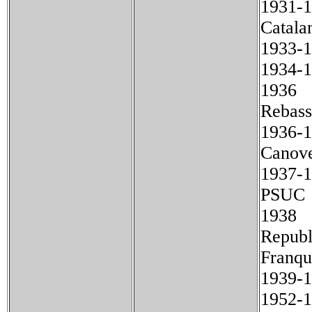
1931-
Catala
1933
1934-
1936
Rebass
1936-
Canove
1937
PSUC
1938 F
Republ
Franq
1939
1952-