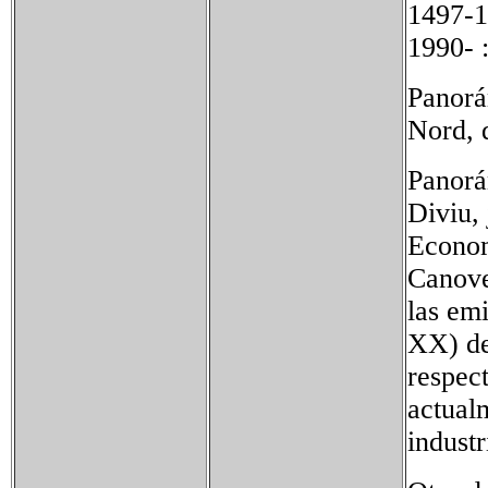
1497-1
1990- 
Panorá
Nord, 
Panorá
Diviu,
Econom
Canove
las em
XX) de
respec
actualm
industr