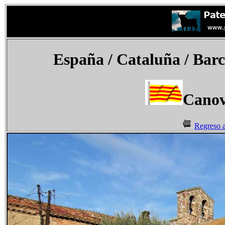
España
/ Cataluña / Barc
Canov
Regreso a