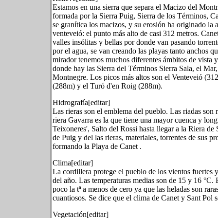
Estamos en una sierra que separa el Macizo del Montneg
formada por la Sierra Puig, Sierra de los Términos, C
se granítica los macizos, y su erosión ha originado la a
venteveió: el punto más alto de casi 312 metros. Cane
valles insólitas y bellas por donde van pasando torrent
por el agua, se van creando las playas tanto anchos que
mirador tenemos muchos diferentes ámbitos de vista y
donde hay las Sierra del Términos Sierra Sala, el Ma
Montnegre. Los picos más altos son el Venteveió (31
(288m) y el Turó d'en Roig (288m).
Hidrografía[editar]
Las rieras son el emblema del pueblo. Las riadas son r
riera Gavarra es la que tiene una mayor cuenca y long
Teixoneres', Salto del Rossi hasta llegar a la Riera 
de Puig y del las rieras, materiales, torrentes de sus 
formando la Playa de Canet .
Clima[editar]
La cordillera protege el pueblo de los vientos fuertes 
del año. Las temperaturas medias son de 15 y 16 °C.
poco la tª a menos de cero ya que las heladas son rara
cuantiosos. Se dice que el clima de Canet y Sant Pol
Vegetación[editar]