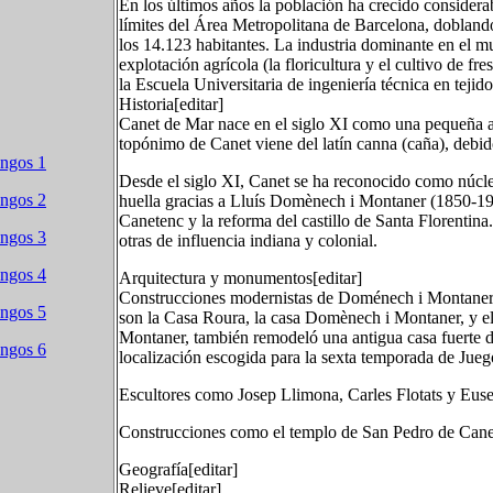
En los últimos años la población ha crecido considera
límites del Área Metropolitana de Barcelona, doblan
los 14.123 habitantes. La industria dominante en el mun
explotación agrícola (la floricultura y el cultivo de f
la Escuela Universitaria de ingeniería técnica en tejid
Historia[editar]
Canet de Mar nace en el siglo XI como una pequeña a
topónimo de Canet viene del latín canna (caña), debid
ongos 1
Desde el siglo XI, Canet se ha reconocido como núcleo
ongos 2
huella gracias a Lluís Domènech i Montaner (1850-19
Canetenc y la reforma del castillo de Santa Florenti
ongos 3
otras de influencia indiana y colonial.
ongos 4
Arquitectura y monumentos[editar]
Construcciones modernistas de Doménech i Montaner, P
ongos 5
son la Casa Roura, la casa Domènech i Montaner, y 
Montaner, también remodeló una antigua casa fuerte de 
ongos 6
localización escogida para la sexta temporada de Jue
Escultores como Josep Llimona, Carles Flotats y Euse
Construcciones como el templo de San Pedro de Canet 
Geografía[editar]
Relieve[editar]