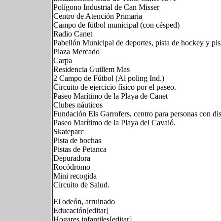
Polígono Industrial de Can Misser
Centro de Atención Primaria
Campo de fútbol municipal (con césped)
Radio Canet
Pabellón Municipal de deportes, pista de hockey y pis
Plaza Mercado
Carpa
Residencia Guillem Mas
2 Campo de Fútbol (Al poling Ind.)
Circuito de ejercicio físico por el paseo.
Paseo Marítimo de la Playa de Canet
Clubes náuticos
Fundación Els Garrofers, centro para personas con dis
Paseo Marítimo de la Playa del Cavaió.
Skateparc
Pista de bochas
Pistas de Petanca
Depuradora
Rocódromo
Mini recogida
Circuito de Salud.
El odeón, arruinado
Educación[editar]
Hogares infantiles[editar]