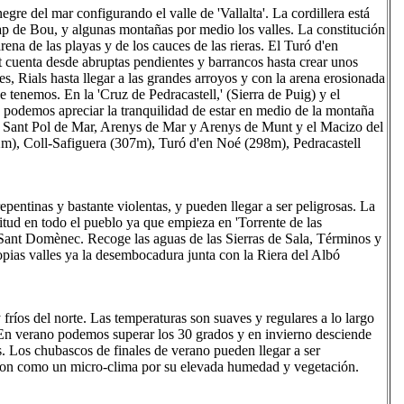
re del mar configurando el valle de 'Vallalta'. La cordillera está
ap de Bou, y algunas montañas por medio los valles. La constitución
rena de las playas y de los cauces de las rieras. El Turó d'en
t cuenta desde abruptas pendientes y barrancos hasta crear unos
es, Rials hasta llegar a las grandes arroyos y con la arena erosionada
 tenemos. En la 'Cruz de Pedracastell,' (Sierra de Puig) y el
 podemos apreciar la tranquilidad de estar en medio de la montaña
r, Sant Pol de Mar, Arenys de Mar y Arenys de Munt y el Macizo del
2m), Coll-Safiguera (307m), Turó d'en Noé (298m), Pedracastell
epentinas y bastante violentas, y pueden llegar a ser peligrosas. La
itud en todo el pueblo ya que empieza en 'Torrente de las
de Sant Domènec. Recoge las aguas de las Sierras de Sala, Términos y
propias valles ya la desembocadura junta con la Riera del Albó
y fríos del norte. Las temperaturas son suaves y regulares a lo largo
 En verano podemos superar los 30 grados y en invierno desciende
s. Los chubascos de finales de verano pueden llegar a ser
 son como un micro-clima por su elevada humedad y vegetación.