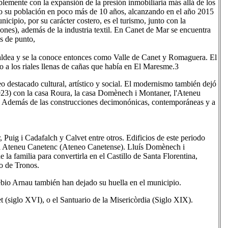
blemente con la expansión de la presión inmobiliaria más allá de los
do su población en poco más de 10 años, alcanzando en el año 2015
icipio, por su carácter costero, es el turismo, junto con la
resones), además de la industria textil. En Canet de Mar se encuentra
os de punto,
ldea y se la conoce entonces como Valle de Canet y Romaguera. El
o a los riales llenas de cañas que había en El Maresme.3
 destacado cultural, artístico y social. El modernismo también dejó
23) con la casa Roura, la casa Domènech i Montaner, l'Ateneu
na. Además de las construcciones decimonónicas, contemporáneas y a
uig i Cadafalch y Calvet entre otros. Edificios de este periodo
el Ateneu Canetenc (Ateneo Canetense). Lluís Domènech i
la familia para convertirla en el Castillo de Santa Florentina,
go de Tronos.
bio Arnau también han dejado su huella en el municipio.
(siglo XVI), o el Santuario de la Misericòrdia (Siglo XIX).