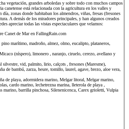
cha vegetación, grandes arboledas y sobre todo con muchos campos
ia canetense está relacionada con la agricultura en los valles y
en día, zonas donde habitaban los almendros, viñas, fresas (fresones
ltura. A demás de los miradores principales, y han algunos creados
edes apreciar todas las vistas espectaculares que velamos:
bre Canet de Mar en FallingRain.com
, pino marítimo, madroño, almez, olmo, eucalipto, plataneros,
icaco (níspero), limonero , naranjo, ciruelo, cerezo, avellano y
silvestre, vid, palmito, lirio, calçots , fresones (Maresme),
ña de bambú, zarza, heure, tomillo, laurel, agave, brezo, aloe vera,
zaña de playa, adormidera marino, Melgar litoral, Melgar marino,
as, cardo marino, lechetrezna marina, lleterola de playa ,
 marino, barrilla pinchosa, Silenenicenca, Carex grioletti, Vulpia