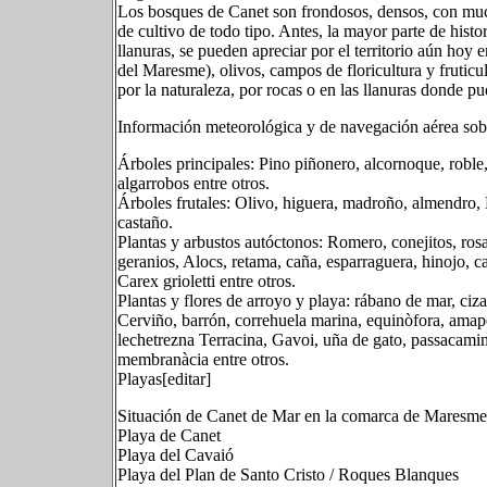
Los bosques de Canet son frondosos, densos, con mu
de cultivo de todo tipo. Antes, la mayor parte de histor
llanuras, se pueden apreciar por el territorio aún hoy 
del Maresme), olivos, campos de floricultura y fruticu
por la naturaleza, por rocas o en las llanuras donde pu
Información meteorológica y de navegación aérea so
Árboles principales: Pino piñonero, alcornoque, roble
algarrobos entre otros.
Árboles frutales: Olivo, higuera, madroño, almendro, M
castaño.
Plantas y arbustos autóctonos: Romero, conejitos, rosal 
geranios, Alocs, retama, caña, esparraguera, hinojo, ca
Carex grioletti entre otros.
Plantas y flores de arroyo y playa: rábano de mar, ci
Cerviño, barrón, correhuela marina, equinòfora, amapol
lechetrezna Terracina, Gavoi, uña de gato, passacamins
membranàcia entre otros.
Playas[editar]
Situación de Canet de Mar en la comarca de Maresme
Playa de Canet
Playa del Cavaió
Playa del Plan de Santo Cristo / Roques Blanques