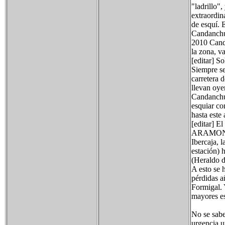
"ladrillo"
extraordin
de esquí. 
Candanchú,
2010 Canda
la zona, va
[editar] So
Siempre se
carretera 
llevan oye
Candanchú
esquiar co
hasta este 
[editar] E
ARAMON (e
Ibercaja, 
estación) 
(Heraldo d
A esto se 
pérdidas a
Formigal. 
mayores es
No se sabe
urgencia u