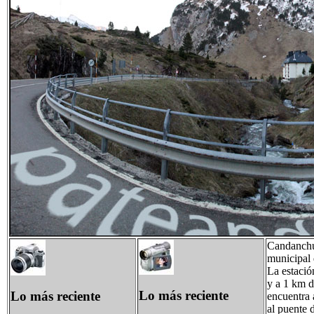
Candanchú 
municipal 
La estació
y a 1 km d
Lo más reciente
Lo más reciente
encuentra 
al puente 