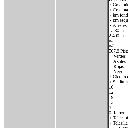
• Cota mí
• Cota m
• km fon
• km esqu
• Área es
1.530 m
2.400 m
n/d
n/d
507,8 Pist
Verdes
Azules
Rojas
Negras
• Cicuito 
• Stadium
10
12
19
12
5
0 Remonte
• Telecab
• Telesilla