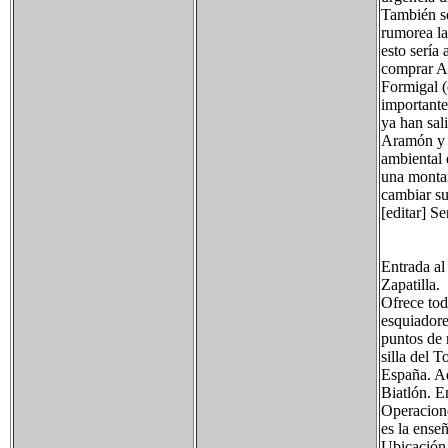
También se
rumorea la
esto sería
comprar As
Formigal (
importante
ya han sal
Aramón y s
ambiental 
una montañ
cambiar su
[editar] Se
Entrada al
Zapatilla.
Ofrece tod
esquiadore
puntos de r
silla del 
España. A
Biatlón. E
Operacione
es la ense
Ubicación