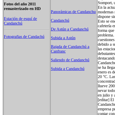
Somport, u
Fotos del año 2011
En la actu
remasterizado en HD
Panorámicas de Candanchu
modernas n
dispone si
Estación de esquí de
Candanchú
Esto se en
Candanchú
cafetería e
De Astún a Candanchú
forma que 
problema.
Fotografias de Candachú
Subida a Astún
cuestiones
debido a s
Bajada de Candanchú a
las estaci
Canfranc
debutantes
destacando
Saliendo de Candanchú
Candanchú 
se ha lleg
Subida a Candanchú
enero es d
20 °C. Las
concentrad
llueve 200
nevar todo
en julio y 
[editar] E
Candanchú 
empresa pr
contar con