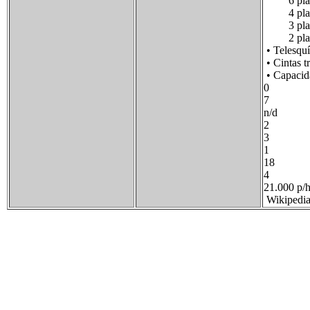
6 plaz
4 plaz
3 plaz
2 plaz
• Telesquí
• Cintas t
• Capacida
0
7
n/d
2
3
1
18
4
21.000 p/h 
Wikipedi