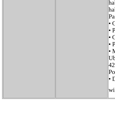
ha
ha
Pa
• 
• 
•
• 
• 
Ub
42
P
• 
wi