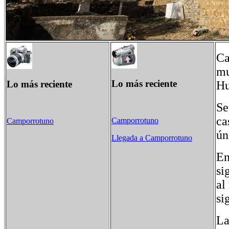
Ca
mu
Lo más reciente
Lo más reciente
Hu
Se
ca
Camporrotuno
Camporrotuno
ún
Llegada a Camporrotuno
En
si
al
si
La