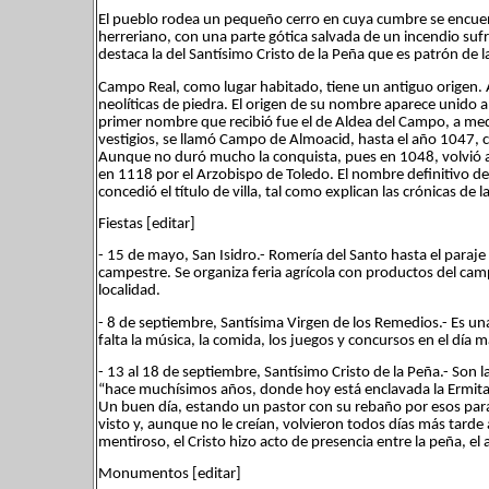
El pueblo rodea un pequeño cerro en cuya cumbre se encuentra 
herreriano, con una parte gótica salvada de un incendio sufr
destaca la del Santísimo Cristo de la Peña que es patrón de la
Campo Real, como lugar habitado, tiene un antiguo origen. A
neolíticas de piedra. El origen de su nombre aparece unido a
primer nombre que recibió fue el de Aldea del Campo, a medi
vestigios, se llamó Campo de Almoacid, hasta el año 1047, c
Aunque no duró mucho la conquista, pues en 1048, volvió 
en 1118 por el Arzobispo de Toledo. El nombre definitivo de
concedió el título de villa, tal como explican las crónicas de l
Fiestas [editar]
- 15 de mayo, San Isidro.- Romería del Santo hasta el para
campestre. Se organiza feria agrícola con productos del cam
localidad.
- 8 de septiembre, Santísima Virgen de los Remedios.- Es una f
falta la música, la comida, los juegos y concursos en el día 
- 13 al 18 de septiembre, Santísimo Cristo de la Peña.- Son l
“hace muchísimos años, donde hoy está enclavada la Ermita 
Un buen día, estando un pastor con su rebaño por esos paraj
visto y, aunque no le creían, volvieron todos días más tarde
mentiroso, el Cristo hizo acto de presencia entre la peña, el
Monumentos [editar]