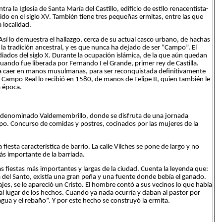
la Iglesia de Santa María del Castillo, edificio de estilo renacentista-
ido en el siglo XV. También tiene tres pequeñas ermitas, entre las que
 localidad.
sí lo demuestra el hallazgo, cerca de su actual casco urbano, de hachas
 la tradición ancestral, y es que nunca ha dejado de ser “Campo”. El
ados del siglo X. Durante la ocupación islámica, de la que aún quedan
uando fue liberada por Fernando I el Grande, primer rey de Castilla.
a caer en manos musulmanas, para ser reconquistada definitivamente
 Campo Real lo recibió en 1580, de manos de Felipe II, quien también le
a época.
je denominado Valdemembrillo, donde se disfruta de una jornada
po. Concurso de comidas y postres, cocinados por las mujeres de la
iesta característica de barrio. La calle Vilches se pone de largo y no
más importante de la barriada.
as fiestas más importantes y largas de la ciudad. Cuenta la leyenda que:
del Santo, existía una gran peña y una fuente donde bebía el ganado.
es, se le apareció un Cristo. El hombre contó a sus vecinos lo que había
 al lugar de los hechos. Cuando ya nada ocurría y daban al pastor por
 agua y el rebaño”. Y por este hecho se construyó la ermita.