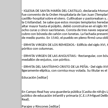
- IGLESIA DE SANTA MARÍA DEL CASTILLO, declarada Monumen
fue convento de la Orden Hospitalaria de San Juan (Templari
castillo-hospital sobre el otero. Cultivaban y pastoreaban y
la Cristiandad. Se sabe que estos monjes templarios heredaro
altar mayor hasta el púlpito, debió construirse en el siglo XII
ocho curas y cinco sacristanes. Consta de tres naves separ
cubre con bóveda de cañón con lunetas. La fachada presenta
de medio punto. En 1540, el pueblo en pleno firmó una obligaci
- ERMITA VIRGEN DE LOS REMEDIOS.- Edificio del siglo XVI, t
pórtico con columnas.
- ERMITA VIRGEN DE LAS ANGUSTIAS.- Rectangular, con bóved
medallón de enjutos, con pórtico.
- ERMITA DEL SANTÍSIMO CRISTO DE LA PEÑA.- Del siglo XVIII
ligeramente elíptica, con cornisa muy volada. Su titular es 
Educación [editar]
En Campo Real hay una guardería pública (Casita de niñ@s L
público de educación infantil y primaria (C.E.I.P.Miguel Deli
Real).
Parajes y Rincones [editar]