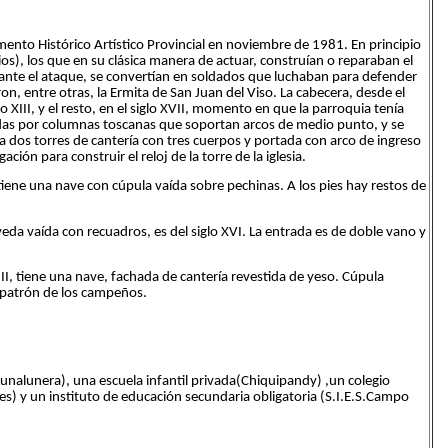
to Histórico Artístico Provincial en noviembre de 1981. En principio
os), los que en su clásica manera de actuar, construían o reparaban el
, ante el ataque, se convertían en soldados que luchaban para defender
n, entre otras, la Ermita de San Juan del Viso. La cabecera, desde el
 o XIII, y el resto, en el siglo XVII, momento en que la parroquia tenía
adas por columnas toscanas que soportan arcos de medio punto, y se
 dos torres de cantería con tres cuerpos y portada con arco de ingreso
ón para construir el reloj de la torre de la iglesia.
iene una nave con cúpula vaída sobre pechinas. A los pies hay restos de
a vaída con recuadros, es del siglo XVI. La entrada es de doble vano y
, tiene una nave, fachada de cantería revestida de yeso. Cúpula
el patrón de los campeños.
unalunera), una escuela infantil privada(Chiquipandy) ,un colegio
bes) y un instituto de educación secundaria obligatoria (S.I.E.S.Campo