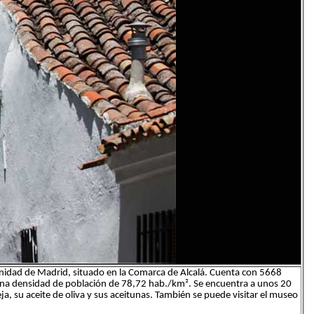
nidad de Madrid, situado en la Comarca de Alcalá. Cuenta con 5668
una densidad de población de 78,72 hab./km². Se encuentra a unos 20
ja, su aceite de oliva y sus aceitunas. También se puede visitar el museo