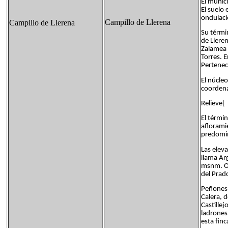
El munic
El suelo 
ondulaci
Campillo de Llerena
Campillo de Llerena
Su térmi
de Lleren
Zalamea 
Torres. 
Pertenece
El núcle
coordena
Relieve[
El térmi
afloramie
predomin
Las elev
llama Ar
msnm. Ot
del Prad
Peñones o
Calera, d
Castillej
ladrones
esta fin