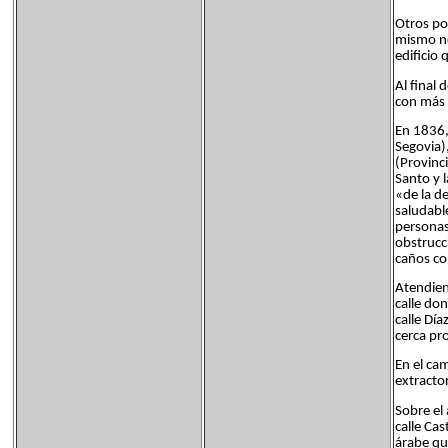
Otros poz
mismo no
edificio
Al final 
con más 
En 1836,
Segovia)
(Provinc
Santo y l
«de la d
saludabl
personas
obstrucc
caños con
Atendien
calle do
calle Dí
cerca pr
En el ca
extracto
Sobre el
calle Cas
árabe que