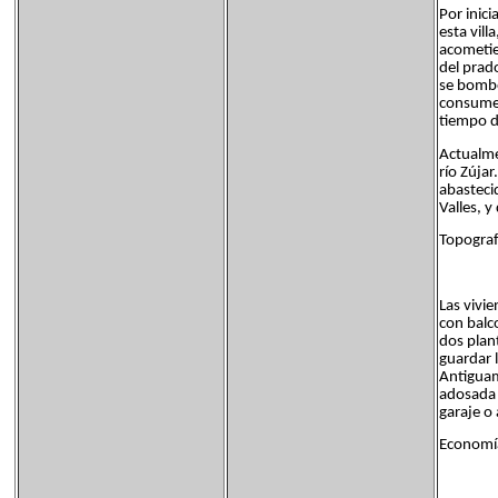
Por inic
esta vill
acometie
del prad
se bombe
consume,
tiempo d
Actualme
río Zúja
abastecid
Valles, y
Topograf
Las vivi
con balc
dos plan
guardar 
Antiguame
adosada 
garaje o
Economía