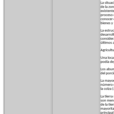
La situa
de la zo
existente
proceso 
conocer 
bienes y
La estru
desarrol
consider
últimos 
Agricultu
Una loca
podía de
Los abun
del porc
La mayor 
número d
la colza 
La tierr
son meno
de la tie
mayorita
principa