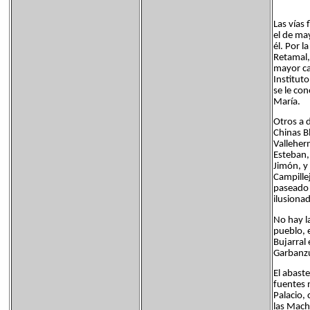
Las vías 
el de ma
él. Por l
Retamal,
mayor ca
Institut
se le co
María.
Otros a 
Chinas B
Valleher
Esteban, 
Jimón, y
Campille
paseado 
ilusiona
No hay l
pueblo, 
Bujarral 
Garbanzu
El abaste
fuentes 
Palacio,
las Mach