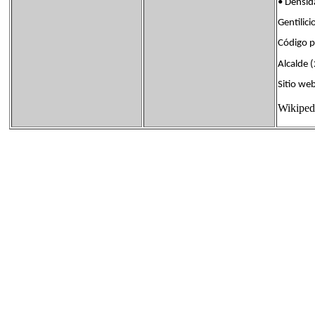
• Densi
Gentili
Código 
Alcalde 
Sitio w
Wikiped