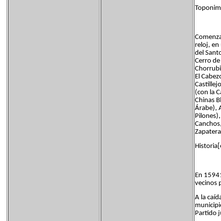
Toponimi
Comenzan
reloj, e
del Sant
Cerro de
Chorrubia
El Cabezo
Castillej
(con la C
Chinas Bl
Árabe), 
Pilones),
Canchos, 
Zapater
Historia[
En 15941
vecinos 
A la caí
municipi
Partido 