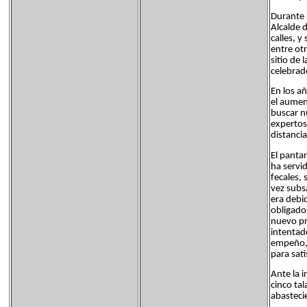
Durante 
Alcalde 
calles, 
entre ot
sitio de 
celebrad
En los a
el aumen
buscar n
expertos
distancia
El pantan
ha servi
fecales,
vez subs
era debi
obligado
nuevo pr
intentad
empeño, 
para sati
Ante la 
cinco ta
abasteci