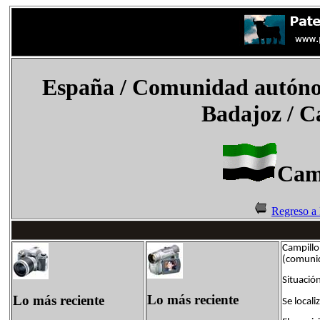
España
/
Comunidad autóno
Badajoz /
Ca
Camp
Regreso a
Campillo
(comuni
Situació
Lo más reciente
Lo más reciente
Se local