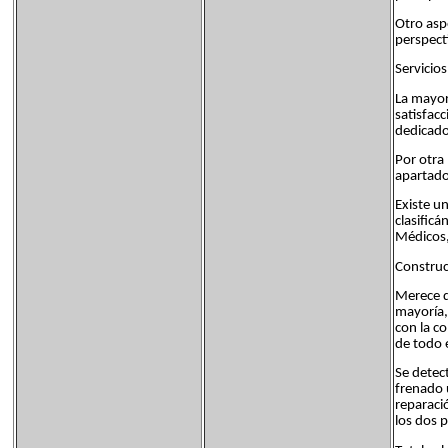
Otro aspe
perspecti
Servicios
La mayor
satisfac
dedicado
Por otra
apartado
Existe u
clasific
Médicos,
Construcc
Merece d
mayoría, 
con la co
de todo e
Se detec
frenado u
reparaci
los dos 