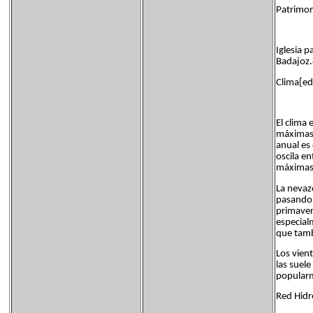
Patrimoni
Iglesia p
Badajoz
Clima[edi
El clima 
máximas 
anual es
oscila e
máximas 
La nevaz
pasando 
primaver
especial
que tamb
Los vient
las suel
popularm
Red Hidro