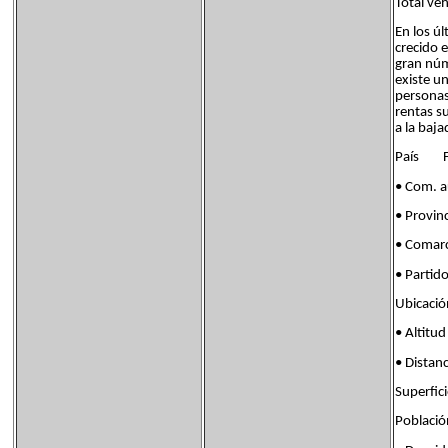
Total ve
En los ú
crecido 
gran núm
existe un
personas
rentas s
a la baja
País Fl
• Com. 
• Provin
• Coma
• Parti
Ubicaci
• Alti
• Dista
Superf
Poblac