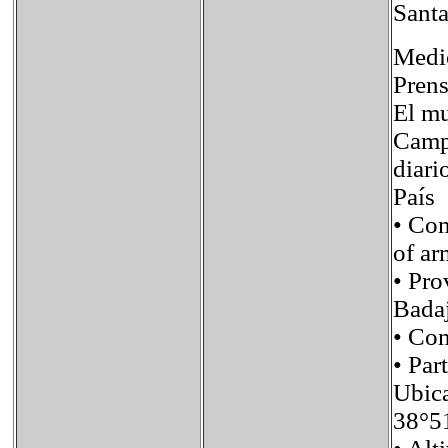
Santa
Medio
Prens
El mu
Campa
diari
País
• Co
of ar
• Pr
Bada
• C
• Pa
Ubic
38°5