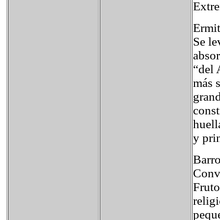
Extre
Ermit
Se le
absor
“del 
más s
grand
const
huell
y pri
Barro
Conve
Fruto
relig
peque