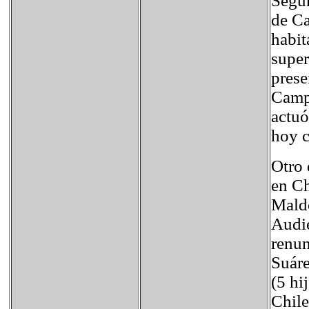
Según
de Ca
habit
supe
prese
Campa
actuó
hoy 
Otro 
en Ch
Maldo
Audie
renun
Suáre
(5 hi
Chile