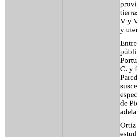
provi
tierr
V y V
y ute
Entre
públi
Portu
C. y 
Pared
susce
espec
de Pi
adela
Ortiz
estud