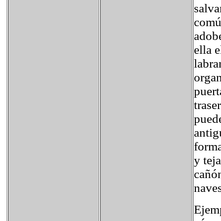
salva
común
adobe
ella 
labra
organ
puert
trase
puede
antig
forma
y tej
cañón
naves
Ejemp