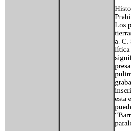
Histo
Prehi
Los p
tierr
a. C.
lític
signi
presa
pulim
graba
inscr
esta 
puede
“Barr
paral