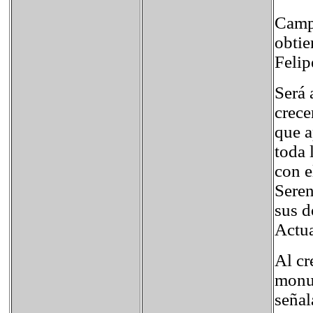
Campa
obtie
Felip
Será 
crece
que a
toda 
con e
Seren
sus d
Actua
Al cr
monum
señal