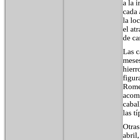
a la 
cada 
la lo
el at
de ca
Las c
meses
hierr
figur
Romer
acomp
cabal
las t
Otras
abril