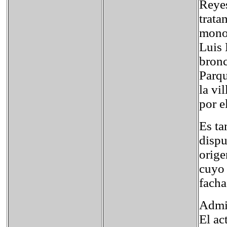
Reyes
trata
monol
Luis 
bronc
Parqu
la vi
por e
Es ta
dispu
orige
cuyo 
facha
Admin
El ac