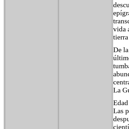
descu
epígr
trans
vida 
tierra
De la
últim
tumba
abund
centr
La G
Edad 
Las p
despu
cient