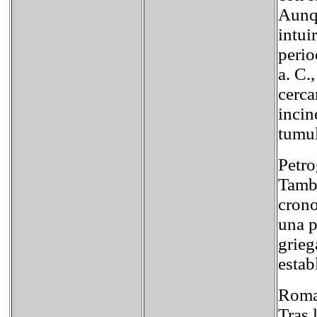
Aunqu
intui
perio
a. C.
cerca
incin
tumul
Petro
Tambi
crono
una p
grieg
esta
Roman
Tras 