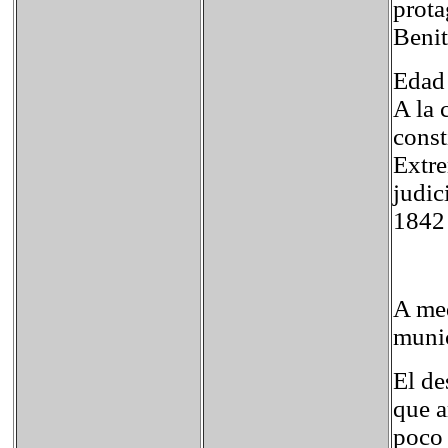
prota
Benit
Edad 
A la 
const
Extre
judic
1842 
A med
munic
El de
que a
poco 