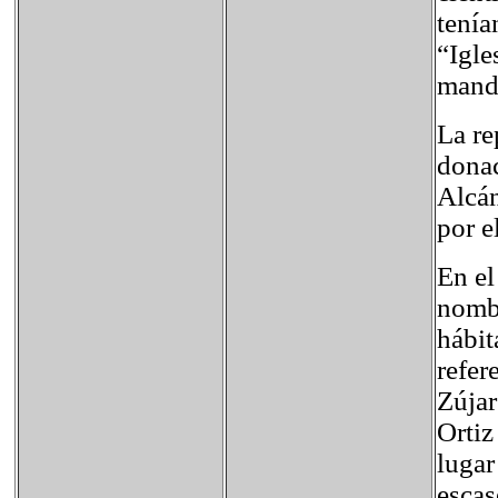
tenía
“Igle
mandó
La re
donac
Alcán
por e
En el
nombr
hábit
refer
Zújar
Ortiz
lugar
escas