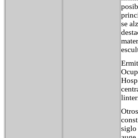
posib
princ
se al
desta
mater
escul
Ermit
Ocupa
Hospi
centr
linte
Otros
const
siglo
auge 