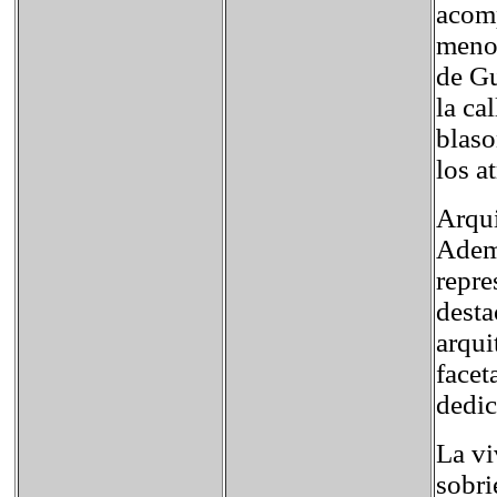
acomp
menor
de Gu
la ca
blaso
los a
Arqui
Ademá
repre
desta
arqui
facet
dedic
La vi
sobri