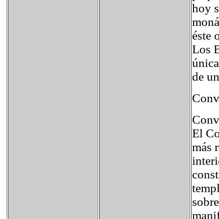
hoy s
monás
éste 
Los B
única
de un
Conve
Conve
El Co
más r
inter
const
templ
sobre
manif