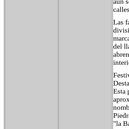
aún s
calle
Las f
divis
marca
del l
abren
inter
Festi
Desta
Esta 
aprox
nombr
Piedr
"la B