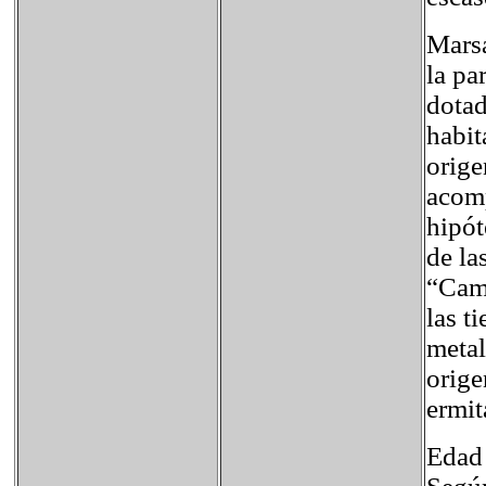
Marsá
la pa
dotad
habit
orige
acomp
hipót
de la
“Camp
las t
metal
orige
ermit
Edad 