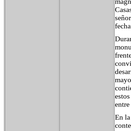
magní
Casas
señor
fecha
Duran
monum
frent
convi
desar
mayor
conti
estos
entre
En la
conte