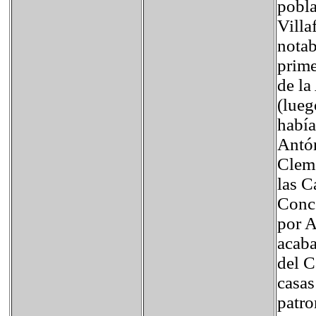
pobla
Villa
notab
prime
de la
(lueg
había
Antón
Cleme
las C
Conce
por A
acaba
del C
casas
patro