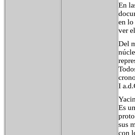
En la
docum
en lo
ver e
Del m
núcle
repre
Todos
crono
I a.d
Yaci
Es un
proto
sus m
con l