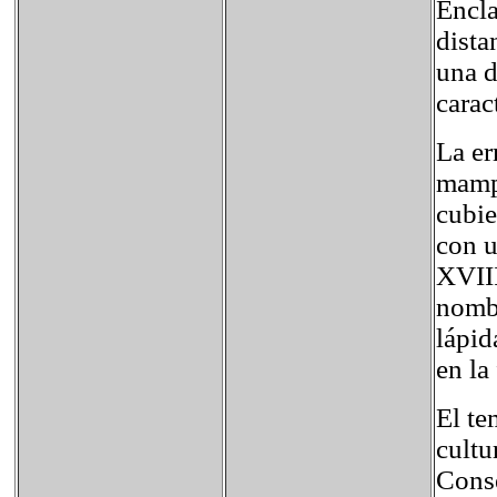
Encla
dista
una d
carac
La er
mampo
cubie
con u
XVIII
nombr
lápid
en la
El te
cultu
Conse