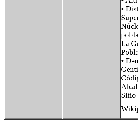
• A
• Di
Supe
Núcl
pob
La G
Pobl
• De
Gent
Códi
Alca
Siti
Wiki