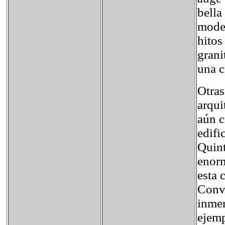
bella
model
hitos
grani
una c
Otras
arqui
aún c
edifi
Quin
enorm
esta 
Conve
inmen
ejemp