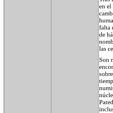
en el
cambi
human
falta
de há
nombr
las c
Son 
encon
sobre
tiemp
numis
núcle
Pared
inclu