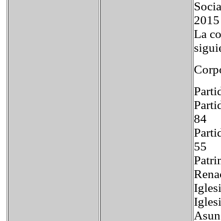
Socia
2015 
La co
sigui
Corp
Parti
Part
84
Part
55
Patri
Renac
Igles
Igles
Asunc