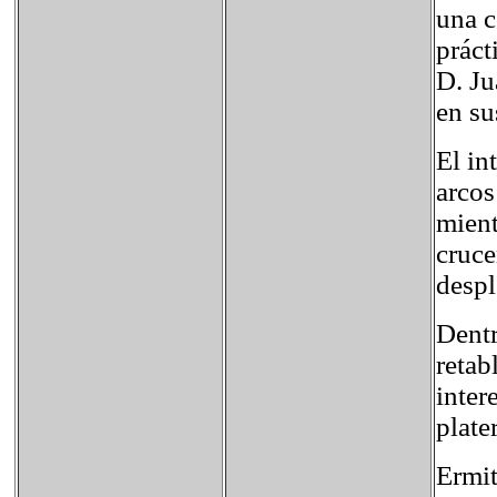
una c
práct
D. Ju
en su
El in
arcos
mient
cruce
desp
Dentr
retab
inter
plate
Ermit