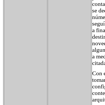
conta
se de
númer
seguí
a fin
desti
noved
algun
a med
citad
Con e
tomar
confi
conte
arqui