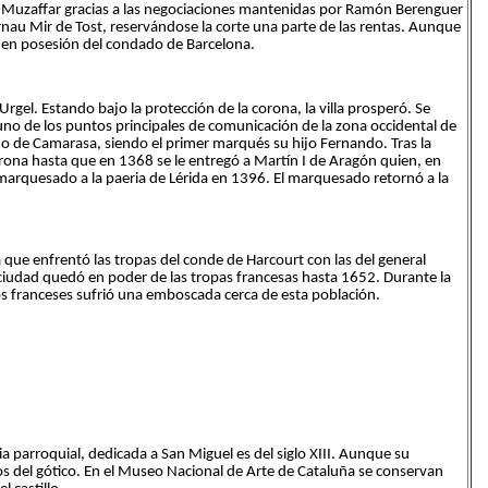
l-Muzaffar gracias a las negociaciones mantenidas por Ramón Berenguer
nau Mir de Tost, reservándose la corte una parte de las rentas. Aunque
ó en posesión del condado de Barcelona.
rgel. Estando bajo la protección de la corona, la villa prosperó. Se
no de los puntos principales de comunicación de la zona occidental de
o de Camarasa, siendo el primer marqués su hijo Fernando. Tras la
ona hasta que en 1368 se le entregó a Martín I de Aragón quien, en
marquesado a la paeria de Lérida en 1396. El marquesado retornó a la
a que enfrentó las tropas del conde de Harcourt con las del general
a ciudad quedó en poder de las tropas francesas hasta 1652. Durante la
 franceses sufrió una emboscada cerca de esta población.
ia parroquial, dedicada a San Miguel es del siglo XIII. Aunque su
os del gótico. En el Museo Nacional de Arte de Cataluña se conservan