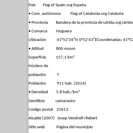
País Flag of Spain.svg España
• Com. autónoma Flag of Catalonia.svg Cataluña
• Provincia Bandera de la provincia de Lérida.svg Lérida
• Comarca Noguera
Ubicación 41°52′34″N 0°52′43″ECoordenadas: 41°52′
• Altitud 800 msnm
Superficie 157,1 km²
Núcleos de
población 7
Población 911 hab. (2014)
• Densidad 5,8 hab./km²
Gentilicio camarasins
Código postal 25613
Alcalde (2007) Josep Vendrell i Rebert
Sitio web Página del municipio