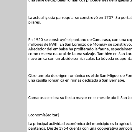
una serie de capiteles románicos procedentes de la iglesia de
La actual iglesia parroquial se construyó en 1737. Su porta
pilares.
En 1920 se construyó el pantano de Camarasa, con una cap
millones de kWh. En San Lorenzo de Mongay se construyó,
Alrededor del embalse ha proliferado la fauna, especialment
como reserva natural de fauna salvaje. También en San Loren
nave única con un ábside semicircular. La bóveda es apun
Otro templo de origen románico es el de San Miguel de Font
una capilla románica en ruinas dedicada a San Bernabé.
Camarasa celebra su fiesta mayor en el mes de abril, San Jo
Economía[editar]
La principal actividad económica del municipio es la agricul
pantanos. Desde 1954 cuenta con una cooperativa agrícola