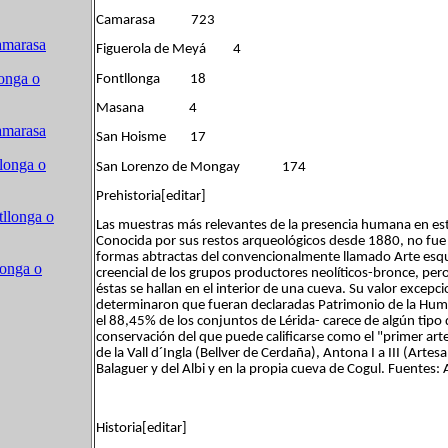
Camarasa 723
amarasa
Figuerola de Meyá 4
onga o
Fontllonga 18
Masana 4
amarasa
San Hoisme 17
longa o
San Lorenzo de Mongay 174
Prehistoria[editar]
llonga o
Las muestras más relevantes de la presencia humana en esto
Conocida por sus restos arqueológicos desde 1880, no fue
formas abtractas del convencionalmente llamado Arte esqu
longa o
creencial de los grupos productores neolíticos-bronce, pero 
éstas se hallan en el interior de una cueva. Su valor excep
determinaron que fueran declaradas Patrimonio de la Hum
el 88,45% de los conjuntos de Lérida- carece de algún tipo 
conservación del que puede calificarse como el "primer art
de la Vall d´Ingla (Bellver de Cerdaña), Antona I a III (Artes
Balaguer y del Albi y en la propia cueva de Cogul. Fuentes: 
Historia[editar]