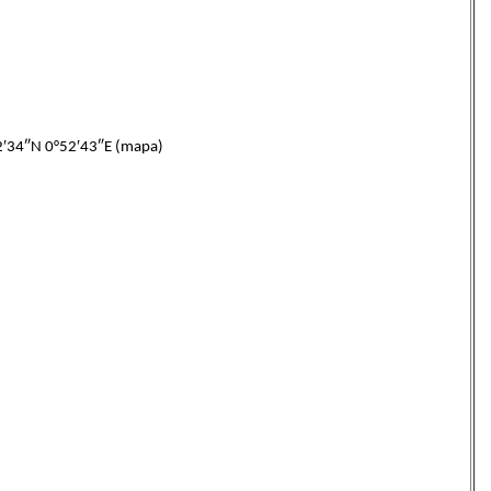
34″N 0°52′43″E (mapa)