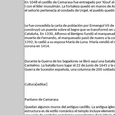
En 1048 el castillo de Camarasa fue entregado por Yūsuf a
I con el líder musulmán. La fortaleza quedó en manos de Ar
el señorío pertenecía al condado de Urgel, el pueblo qued
Le fue concedida la carta de población por Ermengol VII de U
construyó un puente sobre el Segre que se transformó en u
Cataluña. En 1330, Alfonso el Benigno fundó el marquesad
muerte de Fernando, el marquesado pasó de nuevo a la cor
1392, lo cedió a su esposa María de Luna. María vendió el 
corona en 1414.
Durante la Guerra de los Segadores se libró aquí una batall
Cantelmo. La batalla tuvo lugar el 22 de junio de 1645 y l
Guerra de Sucesión española, una columna de 200 soldados
Cultura[editar]
Pantano de Camarasa
Quedan algunos muros del antiguo castillo. La antigua igles
estructura es de estilo románico el templo incluye element