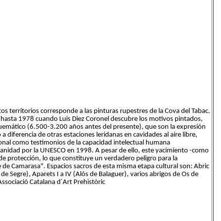
s territorios corresponde a las pinturas rupestres de la Cova del Tabac.
 hasta 1978 cuando Luis Diez Coronel descubre los motivos pintados,
emático (6.500-3.200 años antes del presente), que son la expresión
a diferencia de otras estaciones leridanas en cavidades al aire libre,
cional como testimonios de la capacidad intelectual humana
anidad por la UNESCO en 1998. A pesar de ello, este yacimiento -como
de protección, lo que constituye un verdadero peligro para la
e de Camarasa". Espacios sacros de esta misma etapa cultural son: Abric
a de Segre), Aparets I a IV (Alós de Balaguer), varios abrigos de Os de
Associació Catalana d´Art Prehistòric