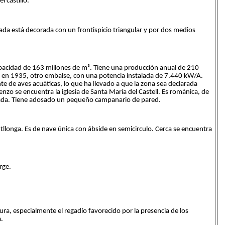
l castillo.
lada está decorada con un frontispicio triangular y por dos medios
acidad de 163 millones de m³. Tiene una producción anual de 210
 en 1935, otro embalse, con una potencia instalada de 7.440 kW/A.
e de aves acuáticas, lo que ha llevado a que la zona sea declarada
zo se encuentra la iglesia de Santa María del Castell. Es románica, de
tada. Tiene adosado un pequeño campanario de pared.
llonga. Es de nave única con ábside en semicirculo. Cerca se encuentra
rge.
tura, especialmente el regadío favorecido por la presencia de los
.