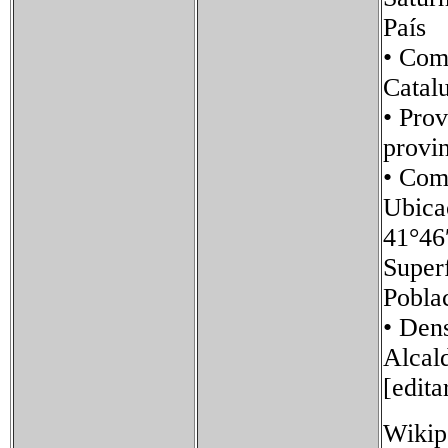
País 
• Co
Catal
• Pro
provin
• C
Ubic
41°46
Supe
Pobl
• De
Alcal
[edita
Wikip