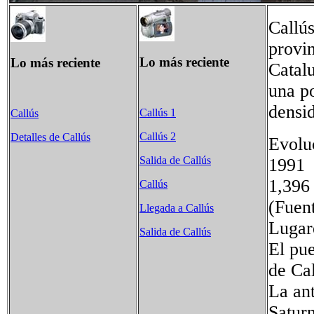
Callús
provi
Lo más reciente
Lo más reciente
Catal
una p
densi
Callús 1
Callús
Callús 2
Detalles de Callús
Evolu
Salida de Callús
199
1,39
Callús
(Fuent
Llegada a Callús
Lugare
Salida de Callús
El pue
de Cal
La ant
Saturn