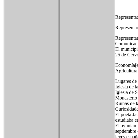
Representa
Representac
Representan
Comunicaci
El municipi
25 de Cerv
Economía[e
Agricultura
Lugares de i
Iglesia de 
Iglesia de 
Monasterio
Ruinas de l
Curiosidade
El poeta Ja
estudiaba e
El ayuntami
septiembre 
leyes españ