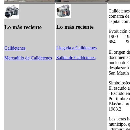
Calldetenes
comarca de 
capital com
Lo más reciente
Lo más reciente
Evolución 
1900 1
664 90
Llegada a Calldetenes
Calldetenes
El origen d
documentad
Salida de Calldetenes
Mercadillo de Calldetenes
núcleo de C
desplazar a
San Martín 
Símbolos[ed
El escudo a
«Escudo en 
Por timbre 
Blasón apro
1983.2
Las peras h
municipo, q
"domus" de