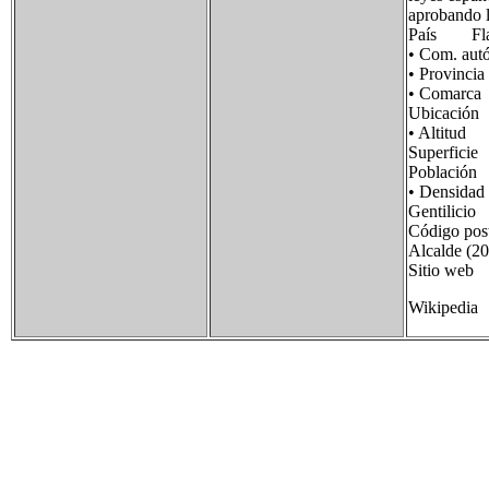
aprobando l
País Flag
• Com. au
• Provinci
• Comar
Ubicación
• Altit
Superfic
Població
• Densida
Gentilici
Código po
Alcalde (2
Sitio we
Wikipedia