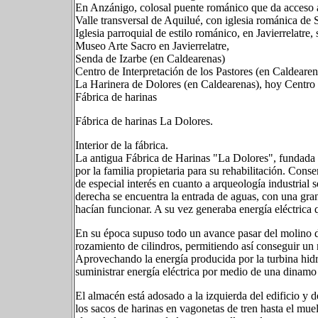
En Anzánigo, colosal puente románico que da acceso al 
Valle transversal de Aquilué, con iglesia románica de 
Iglesia parroquial de estilo románico, en Javierrelatre, 
Museo Arte Sacro en Javierrelatre,
Senda de Izarbe (en Caldearenas)
Centro de Interpretación de los Pastores (en Caldearen
La Harinera de Dolores (en Caldearenas), hoy Centro 
Fábrica de harinas
Fábrica de harinas La Dolores.
Interior de la fábrica.
La antigua Fábrica de Harinas "La Dolores", fundada 
por la familia propietaria para su rehabilitación. Cons
de especial interés en cuanto a arqueología industrial s
derecha se encuentra la entrada de aguas, con una gran
hacían funcionar. A su vez generaba energía eléctrica 
En su época supuso todo un avance pasar del molino de
rozamiento de cilindros, permitiendo así conseguir un
Aprovechando la energía producida por la turbina hidr
suministrar energía eléctrica por medio de una dinamo 
El almacén está adosado a la izquierda del edificio y d
los sacos de harinas en vagonetas de tren hasta el muel