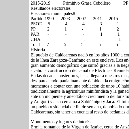
2015-2019 Primitivo Grasa Ceboller
Resultados electorales
Elecciones municipales8​
Partido 1999 2003 2007 2011 2015
PSOE 5 4 4 3 1
PP 2 1 - 1 2
PAR - - - 1 1
CHA - - 1 - 1
Total 7 5 5 5 5
Historia
El pueblo de Caldearenas nació en los años 1900 a cons
de la línea Zaragoza-Canfranc en este enclave. Los añ
gran aumento demográfico que sufrió gracias a la lleg
a cabo la construcción del canal de Eléctricas Reunida
En las décadas posteriores, hasta llegar a nuestros dí
desapareciendo paulatinamente debido a la emigración a
momentos a contar con una población de unos 10 habit
tradicionalmente la agricultura minifundista y la gana
ante un incipiente y anecdótico crecimiento del turismo
y Aragón) y a su cercanía a Sabiñánigo y Jaca. El futu
un pueblo residencial de fin de semana, depoblado duran
Caldearenas, sin tener en cuenta al resto de pedanías 
Monumentos y lugares de interés
Ermita románica de la Virgen de Izarbe, cerca de Anz