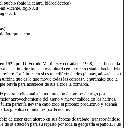
pueblo (bajo la central hidroeléctrica).
San Vicente, siglo XII.
siglo XII.
as)
de Interpretación.
en 1925 por D. Fermín Martínez y cerrada en 1968, ha sido cedida
erva en su interior toda su maquinaria en perfecto estado, haciéndola
e refiere. La fábrica en sí es un edificio de dos plantas, adosada a su
 turbina que es la que movía todas las correas y engranajes que la
que servía para abastecer de luz a toda la comarca.
 piedra tradicional a la molturación del grano de trigo por
 mejor aprovechamiento del grano y mayor calidad en las harinas.
áulica permitía llevar a cabo todo el proceso productivo y además
a los pueblos colindantes por la noche.
ebió de tener gran ajetreo en sus épocas de trabajo, transportándose
le de la estación para su reparto por toda la geografía española. Fue