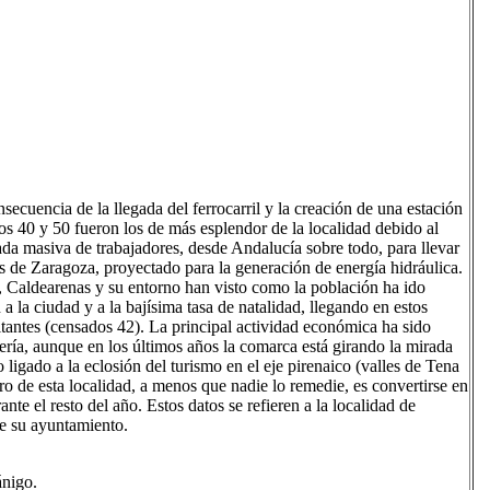
o PP
ecuencia de la llegada del ferrocarril y la creación de una estación
os 40 y 50 fueron los de más esplendor de la localidad debido al
ada masiva de trabajadores, desde Andalucía sobre todo, para llevar
s de Zaragoza, proyectado para la generación de energía hidráulica.
as, Caldearenas y su entorno han visto como la población ha ido
 la ciudad y a la bajísima tasa de natalidad, llegando en estos
antes (censados 42). La principal actividad económica ha sido
dería, aunque en los últimos años la comarca está girando la mirada
 ligado a la eclosión del turismo en el eje pirenaico (valles de Tena
ro de esta localidad, a menos que nadie lo remedie, es convertirse en
te el resto del año. Estos datos se refieren a la localidad de
de su ayuntamiento.
ánigo.