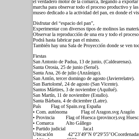
el verdadero motor de la comarca, llegando a exportar 
marcha para observar todo el proceso productivo y las 
museo dedicado a la actividad del pan, en donde el vis
Disfrutar del “espacio del pan”,
Experimentar con diversos tipos de molinos las materi
Observar la reproducción de una era y todo el proceso 
Podrá hasta fabricar pan el mismo.
También hay una Sala de Proyección donde se ven todas
Fiestas
San Antonio de Padua, 13 de junio, (Caldearenas).
Santa Orosia, 25 de junio (Serué).
Santa Ana, 26 de julio (Anzánigo).
San Antón, tercer domingo de agosto (Javierrelatre).
San Bartolomé, 24 de agosto (San Vicente).
Santos Mártires, 3 de noviembre (Aquilué).
San Martín, 11 de noviembre (Estallo).
Santa Bárbara, 4 de diciembre (Latre).
País Flag of Spain.svg España
• Com. autónoma Flag of Aragon.svg Aragón
• Provincia Flag of Huesca (province).svg Huesc
• Comarca Alto Gállego
• Partido judicial Jaca1​
Ubicación 42°23′49″N 0°29′55″OCoordenadas: 