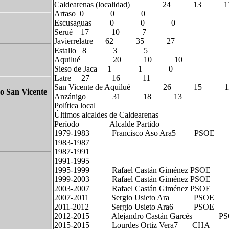
Caldearenas (localidad) 24 13 1
Artaso 0 0 0
Escusaguas 0 0 0
Serué 17 10 7
Javierrelatre 62 35 27
Estallo 8 3 5
Aquilué 20 10 10
Sieso de Jaca 1 1 0
Latre 27 16 11
San Vicente de Aquilué 26 15 1
 o San Vicente
Anzánigo 31 18 13
Política local
Últimos alcaldes de Caldearenas
Período Alcalde Partido
1979-1983 Francisco Aso Ara5​ PSOE
1983-1987
1987-1991
1991-1995
1995-1999 Rafael Castán Giménez PSOE
1999-2003 Rafael Castán Giménez PSOE
2003-2007 Rafael Castán Giménez PSOE
2007-2011 Sergio Usieto Ara PSOE
2011-2012 Sergio Usieto Ara6​ PSOE
2012-2015 Alejandro Castán Garcés 
2015-2015 Lourdes Ortiz Vera7​ CHA