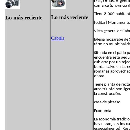
Dalt, Orrius, Argent
comarca (provincia d
Tiene 8.000 habitante
Lo más reciente
Lo más reciente
[editar] Monumentos
Vista general de Cabr
Cabrils
Iglesia mozárabe de S
término municipal de
Situada en el patio 
encuentra esta peque
cubierta por un teja
burda, salvo en las 
romanas aprovechada
obraa.
Tiene planta de rect
arco triunfal son li
la construcción.
casa de picasso
Economía
La economía tradicion
hay naranjas y los cu
especialmente). Resp