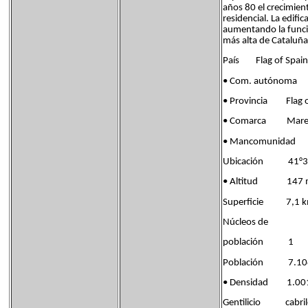
años 80 el crecimien
residencial. La edifi
aumentando la funció
más alta de Cataluñ
País Flag of Spain
• Com. autónoma F
• Provincia Flag of 
• Comarca Mare
• Mancomunidad R
Ubicación 41°31′4
• Altitud 147 
Superficie 7,1 k
Núcleos de
población 1
Población 7.108 
• Densidad 1.001
Gentilicio cabril