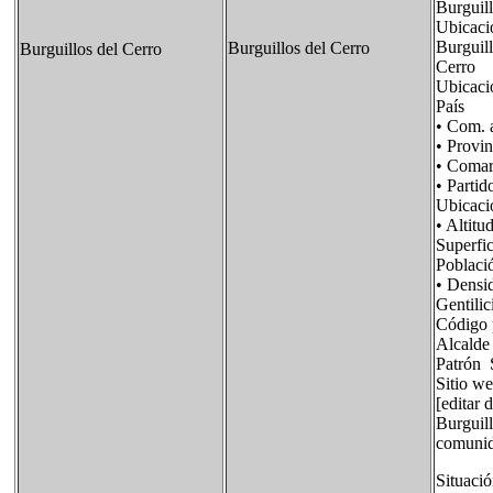
Burguil
Ubicaci
Burguill
Burguillos del Cerro
Burguillos del Cerro
Cerro
Ubicació
País F
• Com. 
• Provi
• Coma
• Part
Ubicac
• Alt
Superf
Poblac
• Dens
Gentil
Código
Alcalde
Patrón 
Sitio 
[editar 
Burguill
comunid
Situaci