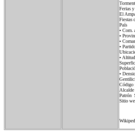
Torment
Ferias y
El Ampa
Fiestas 
País F
• Com. 
• Provi
• Coma
• Part
Ubicac
• Alt
Superf
Poblac
• Dens
Gentil
Código
Alcalde
Patrón 
Sitio 
Wikiped