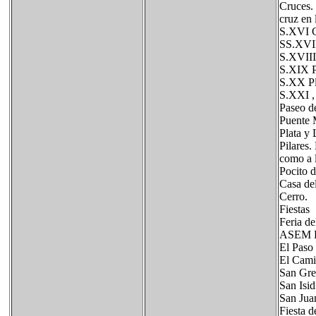
Cruces. 
cruz en 
S.XVI C
SS.XVII
S.XVIII 
S.XIX P
S.XX Pl
S.XXI , 
Paseo de
Puente M
Plata y
Pilares.
como a l
Pocito d
Casa del
Cerro.
Fiestas
Feria de
ASEM Bu
El Paso
El Camin
San Greg
San Isi
San Juan
Fiesta d