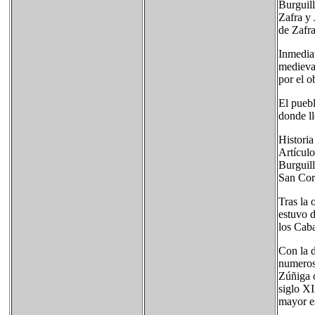
Burguill
Zafra y 
de Zafra
Inmediat
medieval
por el o
El puebl
donde ll
Historia
Artículo
Burguill
San Cor
Tras la 
estuvo d
los Caba
Con la d
numeros
Zúñiga 
siglo X
mayor e