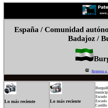
España
/
Comunidad autóno
Badajoz / B
Burg
Regreso a
Burguill
municip
Escudo 
Lo más reciente
Lo más reciente
Escudo
Castillo