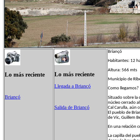
Briançó
Habitantes: 12 h
Altura: 566 mts
Lo más reciente
Lo más reciente
Municipio de Rib
Llegada a
Briançó
Como llegamos? 
Briançó
Situado sobre la 
núcleo cerrado a
Salida de
Briançó
Cal Carulla, aún 
El pueblo de Bria
de Vic, Guillem B
En una relación 
La capilla del pue