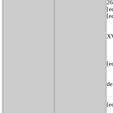
2
[e
[e
La
XV
Er
Cr
[e
Fu
de
La
[e