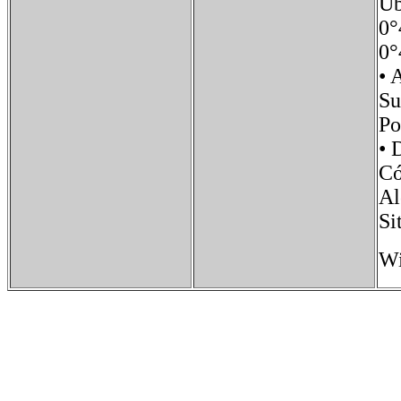
Ub
0°
0°
•
Su
Po
• 
C
Al
Si
Wi