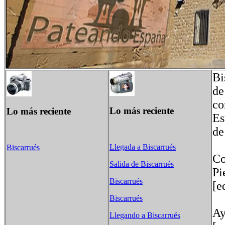
Bi
de
co
Lo más reciente
Lo más reciente
Es
de
Llegada a Biscarrués
Biscarrués
Co
Salida de Biscarrués
Pi
Biscarrués
[e
Biscarrués
Ay
Llegando a Biscarrués