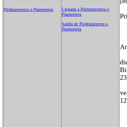
[e
Llegada a Piedramorrera o
Piedramorrera o Piamorrera
Piamorrera
Pr
Salida de Piedramorrera o
Piamorrera
B
en
Ar
En
di
Bi
23
El
ve
12
En
En
En