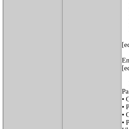
Dí
Dí
Dí
Dí
[e
En
[e
Ba
Pa
• 
• 
•
•