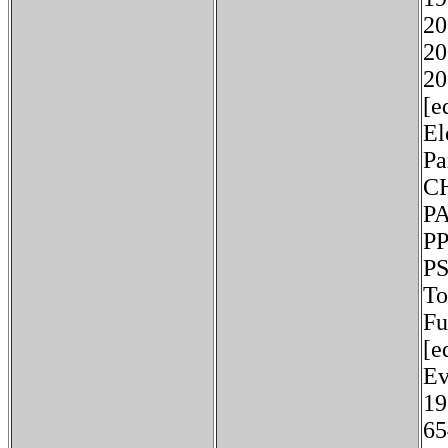
2
2
2
[e
El
P
C
P
P
T
Fu
[e
E
1
6