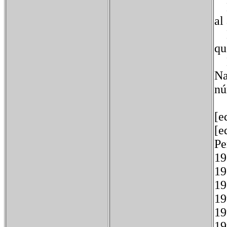
El
al
Ll
qu
En
Na
nú
[e
[e
P
1