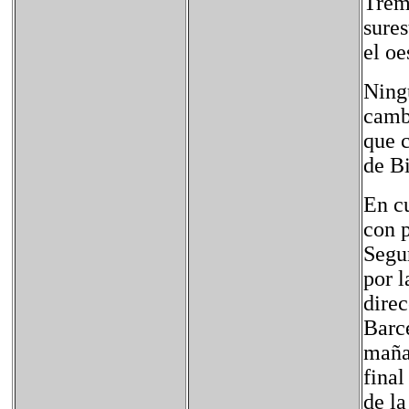
Tremp
sures
el oe
Ningu
cambi
que 
de Bi
En cu
con p
Segur
por 
direc
Barc
mañan
final
de la