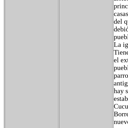
princ
casas
del 
debió
pueb
La ig
Tien
el ex
puebl
parro
antig
hay s
estab
Cucu
Borre
nuevo