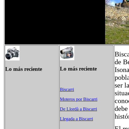
Bisca
de B
Lo más reciente
Lo más reciente
Isona
pobla
ser l
Biscarri
situa
Moteros por Biscarri
conoc
debe 
De Llordà a Biscarri
histó
Llegada a Biscarri
El mu