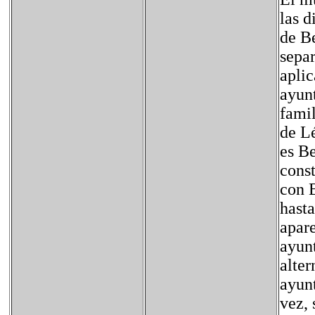
las d
de B
separ
aplic
ayun
famil
de L
es B
const
con B
hast
apar
ayun
alte
ayunt
vez,