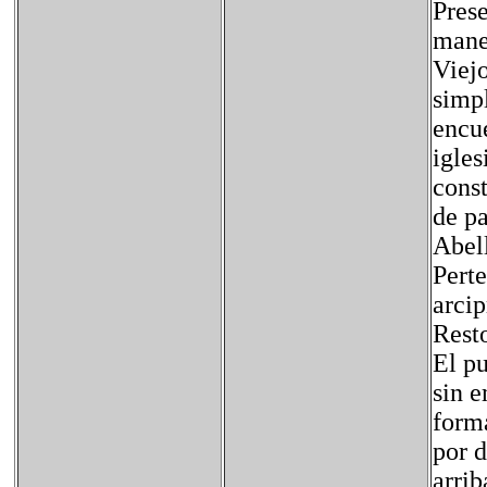
Prese
maner
Viejo
simp
encue
igles
const
de pa
Abell
Perte
arci
Resto
El p
sin e
forma
por d
arrib