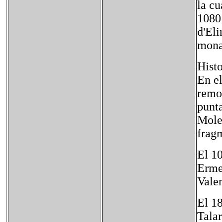
la cu
1080
d'Eli
mona
Histo
En el
remo
punta
Mole
frag
El 1
Erme
Valen
El 1
Talar