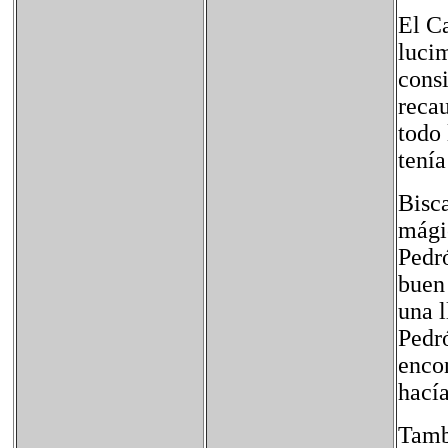
El C
lucim
consi
reca
todo 
tení
Bisca
mágic
Pedró
buen 
una l
Pedr
enco
hacía
Tambi