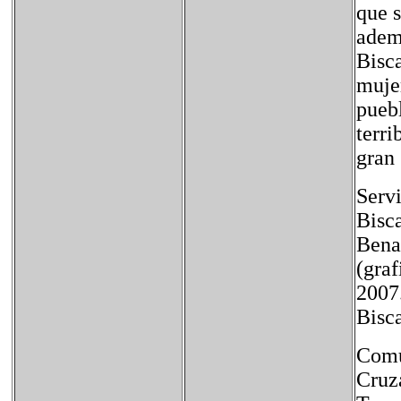
que s
ademá
Bisca
muje
puebl
terri
gran 
Servi
Bisca
Benav
(gra
2007.
Bisca
Comu
Cruza