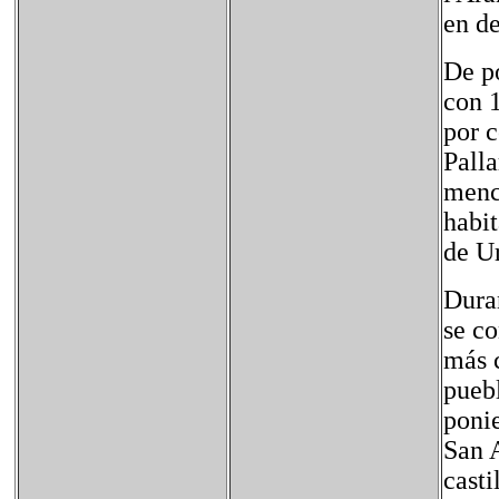
en d
De po
con 1
por 
Palla
menc
habit
de Ur
Duran
se co
más c
puebl
ponie
San A
casti