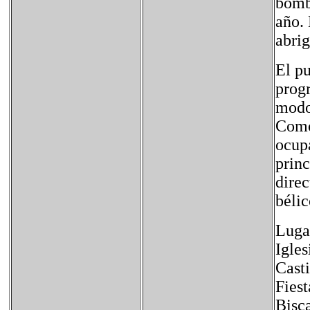
bomba
año. 
abrig
El p
progr
modo
Como 
ocupa
princ
dire
béli
Lugar
Igles
Casti
Fiest
Bisca