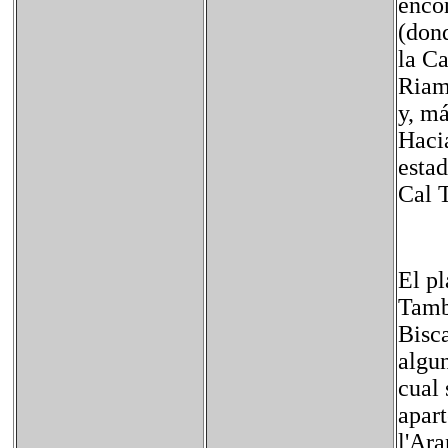
encon
(dond
la Ca
Riam
y, má
Hacia
estad
Cal T
El pl
Tamb
Bisca
algun
cual
apar
l'Ara