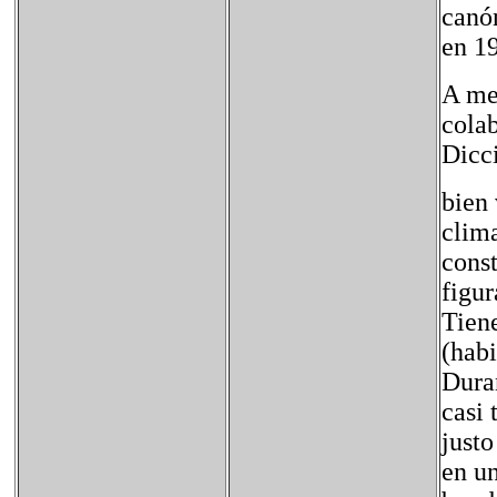
canó
en 19
A med
colab
Dicci
bien 
clima
const
figur
Tiene
(habi
Duran
casi 
justo
en un