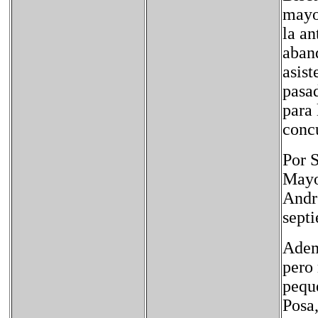
mayor
la a
aban
asist
pasa
para 
conc
Por S
Mayo
Andr
sept
Ademá
pero 
peque
Posa,