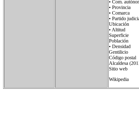
• Com. autón
• Provincia F
• Comarca 
• Partido j
Ubicación 41
• Altitud 
Superficie 
Población 1
• Densidad 1
Gentilicio 
Código posta
Alcaldesa (2
Sitio web 
Wikipedia