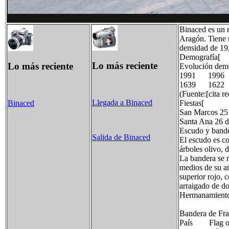
Binaced es un 
Aragón. Tiene 
densidad de 19
Demografía[
Lo más reciente
Lo más reciente
Evolución dem
1991 1996
1639 1622
(Fuente:[cita re
Llegada a Binaced
Fiestas[
Binaced
San Marcos 25 
Santa Ana 26 d
Escudo y band
Salida de Binaced
El escudo es co
árboles olivo, d
La bandera se r
medios de su anc
superior rojo, 
arraigado de do
Hermanamientos
Bandera de Fra
País Flag of