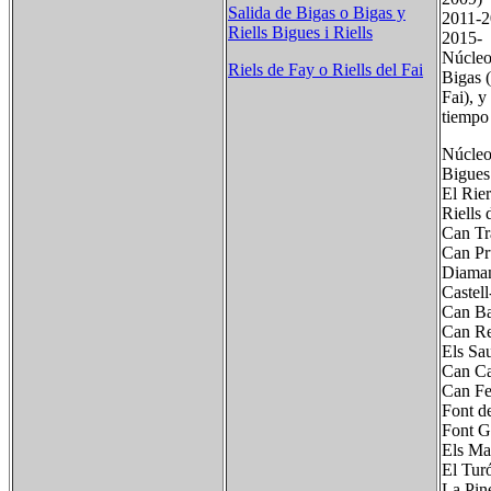
Salida de Bigas o Bigas y
2011-
Riells Bigues i Riells
2015-
Núcleo
Riels de Fay o Riells del Fai
Bigas (
Fai), 
tiempo
Núcleo
Bigues
El Ri
Riells
Can 
Can 
Diama
Cast
Can 
Can R
Els S
Can C
Can F
Font 
Font 
Els Ma
El Tur
La Pi