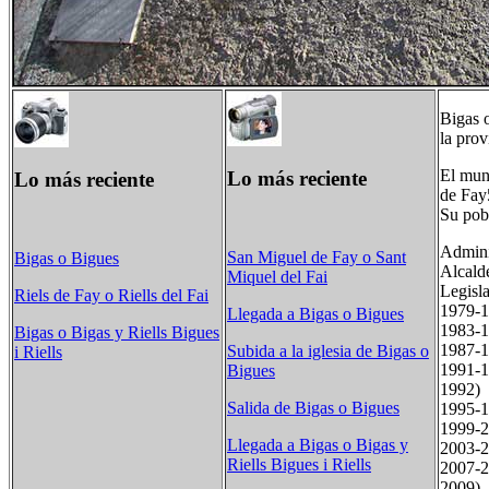
Bigas​ 
la prov
El mun
Lo más reciente
Lo más reciente
de Fay
Su pob
Admini
San Miguel de Fay o Sant
Bigas o Bigues
Alcald
Miquel del Fai
Legi
Riels de Fay o Riells del Fai
1979-
Llegada a Bigas o Bigues
1983-
Bigas o Bigas y Riells Bigues
1987-
Subida a la iglesia de Bigas o
i Riells
1991-1
Bigues
1992
Salida de Bigas o Bigues
1995-
1999-
Llegada a Bigas o Bigas y
2003-
Riells Bigues i Riells
2007-2
2009