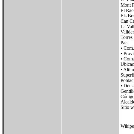
Mont P
El R
Els B
Can Ca
La Val
Valld
Torres
País 
• Com
• Prov
• Com
Ubica
• Al
Super
Pobla
• Den
Genti
Códig
Alcald
Sitio
Wikipe