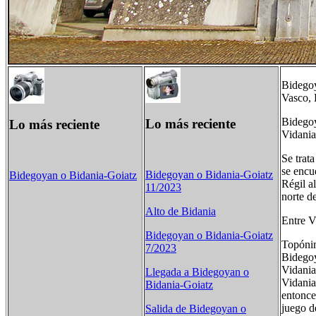
Bidegoy
Vasco, 
Bidegoy
Lo más reciente
Lo más reciente
Vidania
Se trat
se encu
Bidegoyan o Bidania-Goiatz
Bidegoyan o Bidania-Goiatz
Régil a
11/2023
norte d
Alto de Bidania
Entre V
Bidegoyan o Bidania-Goiatz
Topóni
7/2023
Bidegoy
Vidania
Llegada a Bidegoyan o
Vidania
Bidania-Goiatz
entonce
juego d
Salida de Bidegoyan o