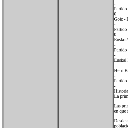
-
Parti
0
Goi
-
Par
0
Eus
- 5
Part
-
Eus
- 
He
- 
Part
- 
Histori
La prim
Las pri
en que 
Desde e
poblaci