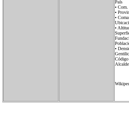
País F
• Com.
• Prov
• Com
Ubicac
• Alt
Super
Fund
Pobla
• Den
Genti
Código
Alcald
Wikipe