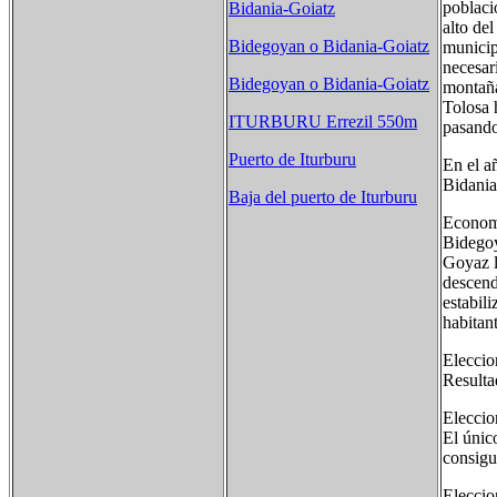
poblaci
Bidania-Goiatz
alto de
Bidegoyan o Bidania-Goiatz
municip
necesar
Bidegoyan o Bidania-Goiatz
montaña
Tolosa 
ITURBURU Errezil 550m
pasando
Puerto de Iturburu
En el a
Bidania
Baja del puerto de Iturburu
Econom
Bidegoy
Goyaz l
descend
estabil
habitan
Eleccio
Resulta
Eleccio
El únic
consigu
Eleccio