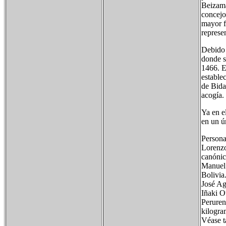
Beizama
concejo
mayor f
represe
Debido 
donde s
1466. E
estable
de Bida
acogía. 
Ya en e
en un ú
Personaj
Lorenzo
canónic
Manuel 
Bolivia
José Ag
Iñaki O
Peruren
kilogra
Véase 