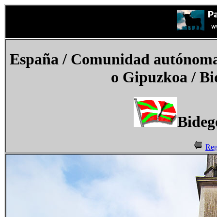
España
/ Comunidad autónoma d
o Gipuzkoa
/ B
Bideg
Reg