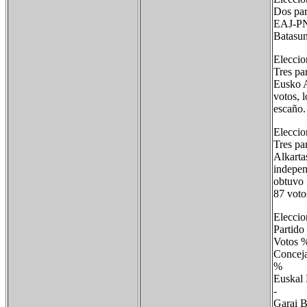
Dos par
EAJ-PNV
Batasun
Eleccio
Tres pa
Eusko A
votos, 
escaño.
Eleccio
Tres pa
Alkarta
indepen
obtuvo 
87 voto
Eleccio
Partid
Voto
Conc
% Co
Eusk
-
Gar