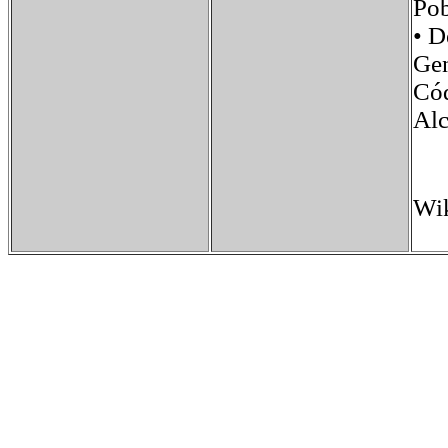
Po
• 
Ge
Có
Alc
Wik