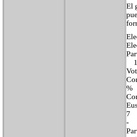
El 
pue
for
Ele
Ele
Par
19
V
Co
%
Co
Eu
Par