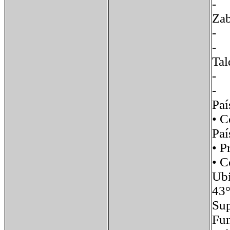
-
Z
-
T
-
Pa
• 
Paí
• 
• 
Ub
43°
Su
Fu