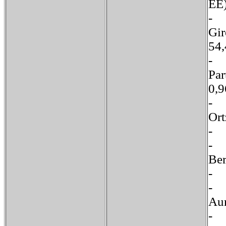
E
G
5
-
P
0
-
Or
B
A