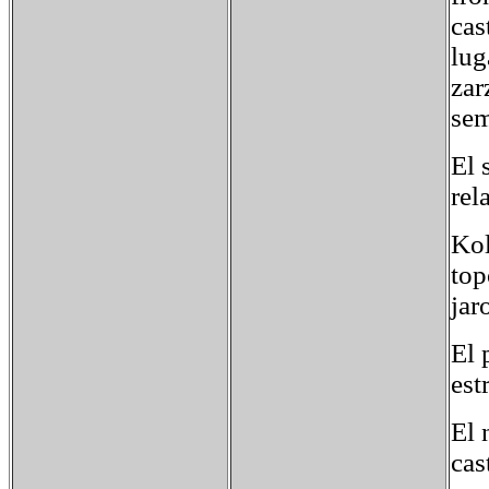
cas
lug
zar
sem
El 
rel
Kol
top
jar
El 
est
El 
cas