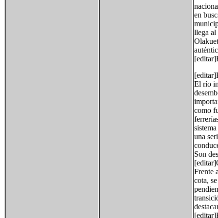
nacional
en busc
municip
llega a
Olakuet
auténti
[editar
[editar
El río 
desembo
importa
como fu
ferrerí
sistema
una ser
conduce
Son des
[editar
Frente 
cota, s
pendien
transic
destaca
[editar