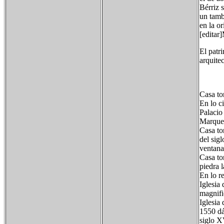
Bérriz s
un tamb
en la or
[edita
El patr
arquitec
Casa to
En lo ci
Palacio
Marques
Casa to
del sig
ventanas
Casa tor
piedra 
En lo r
Iglesia
magnifi
Iglesia
1550 dá
siglo X