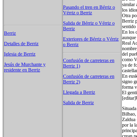
similar 
Pasando el tren en Bérriz o
los idio
Vérriz o Berriz
Otra po
Berriz 
Salida de Bérriz o Vérriz o
sentido
Berriz
En los 
Berriz
aunque 
Exteriores de Bérriz o Vérriz
Real Ac
Detalles de Berriz
o Berriz
nombre 
del pue
Iglesia de Berriz
como Vé
Confusión de carreteras en
Jesús de Murchante y
ya de f
Berriz 1)
residente en Berriz
castella
En eusk
Confusión de carreteras en
signo g
Berriz 2)
forma v
Llegada a Berriz
El genti
[editar
Salida de Berriz
Situada
Bilbao,
Zaldua 
por la l
princip
crean p