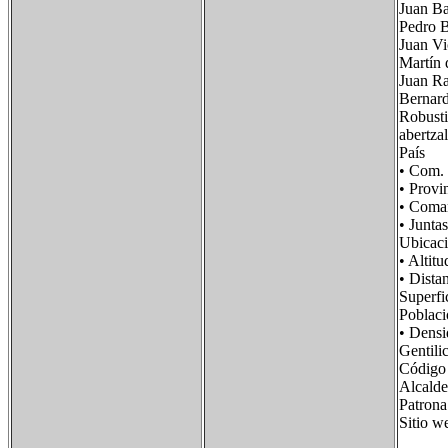
Juan Bau
Pedro B
Juan Vi
Martín 
Juan Ra
Bernard
Robusti
abertza
País 
• Com
• Pro
• Com
• Junt
Ubicac
• Alt
• Dist
Super
Pobla
• Dens
Gentil
Código
Alcald
Patro
Sitio 