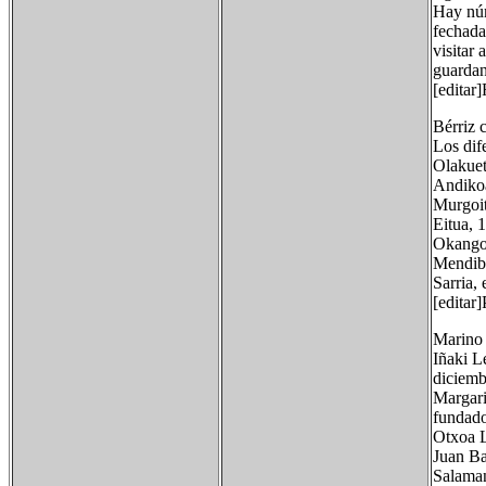
Hay núm
fechada
visitar
guardan
[editar]
Bérriz c
Los dif
Olakuet
Andikoa
Murgoit
Eitua, 
Okango,
Mendibi
Sarria,
[editar]
Marino 
Iñaki Le
diciemb
Margari
fundado
Otxoa L
Juan Ba
Salama