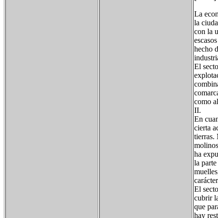
La econ
la ciud
con la 
escasos
hecho d
industri
El sect
explota
combina
comarca
como al
II.
En cuan
cierta a
tierras
molinos
ha expu
la part
muelles,
carácte
El secto
cubrir 
que par
hay res