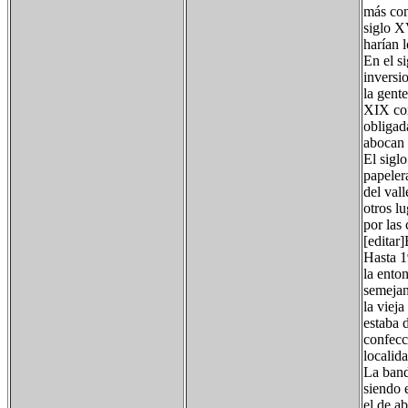
más con
siglo X
harían 
En el s
inversi
la gente
XIX con
obligad
abocan 
El siglo
papelera
del val
otros l
por las 
[editar
Hasta 1
la ento
semejan
la viej
estaba 
confecc
localida
La band
siendo e
el de a