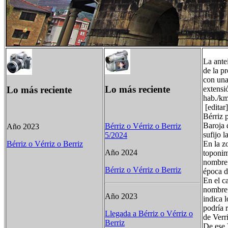
La ante
de la p
con una
Lo más reciente
Lo más reciente
extensi
hab./km
[edita
Bérriz 
Baroja 
Bérriz o Vérriz o Berriz
Año 2023
sufijo l
5/2024
En la z
Bérriz o Vérriz o Berriz
Año 2024
toponim
nombre 
Bérriz o Vérriz o Berriz
época d
En el c
nombre 
Año 2023
indica 
podría 
Llegada a Bérriz o Vérriz o
de Verr
Berriz
De ese 