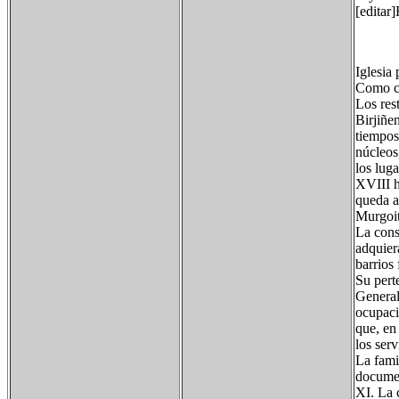
[editar]
Iglesia
Como co
Los res
Birjiñe
tiempos
núcleos,
los lug
XVIII h
queda a
Murgoit
La cons
adquier
barrios
Su pert
General
ocupaci
que, en
los ser
La fami
documen
XI. La 