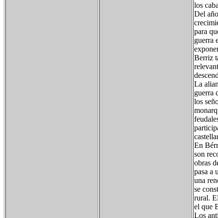
los caba
Del año
crecimi
para qu
guerra 
exponen
Berriz 
relevan
descend
La alia
guerra q
los señ
monarqu
feudales
particip
castell
En Bérr
son rec
obras d
pasa a 
una ren
se cons
rural. 
el que B
Los ant