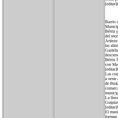
[editar
Barrio 
Municip
Bérriz 
del mon
Artiezu
las ali
Gaztelu
descien
Bérriz l
con Mal
[editar
Las com
a oeste
de Bizk
comarca
municip
La línea
Guipúzc
[editar
El muni
forman e