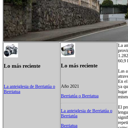
La an
provi
1.282
60,9 
Lo más reciente
Lo más reciente
Las a
atrav
En el
Año 2021
ya qu
La anteiglesia de Berriatúa o
lugar
Berriatua
Berriatúa o Berriatua
misma
El pr
La anteiglesia de Berriatúa o
lengu
Berriatúa
signi
repet
Berriatua
coinc