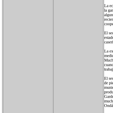
La ec
la ga
algun
recie
coope
El se
estad
caser
La ex
medid
Mucha
cuand
traba
El se
de pi
munic
produ
Gardo
mucho
Ondár