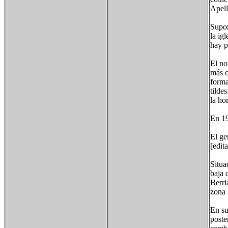
Apell
Supon
la ig
hay p
El no
más c
forma
tilde
la ho
En 19
El gen
[edit
Situa
baja 
Berri
zona 
En su
poste