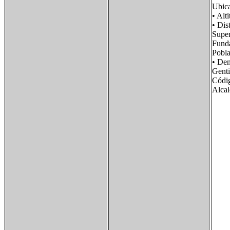
Ubic
• Al
• Di
Supe
Fun
Pobl
• De
Gent
Cód
Alca