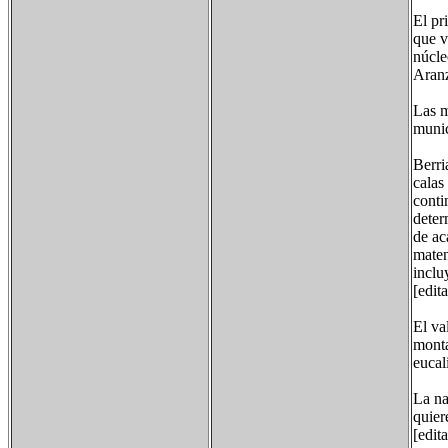
El pr
que v
núcle
Aranz
Las m
munic
Berri
calas
conti
deter
de ac
maten
inclu
[edit
El va
monta
eucal
La na
quier
[edit