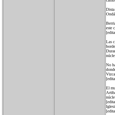
cambi
Dista
Ondá
Berri
este 
[edit
Las c
borde
Duran
núcle
No ha
donde
Vizca
[edit
El mu
Artib
núcle
[edit
Igles
[edit