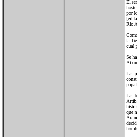
El se
hoste
por l
[edita
Río A
Como 
la Ti
cual 
Se ha
Atxur
Las p
const
papal
Las l
Artib
histo
que m
Aranc
decid
homb