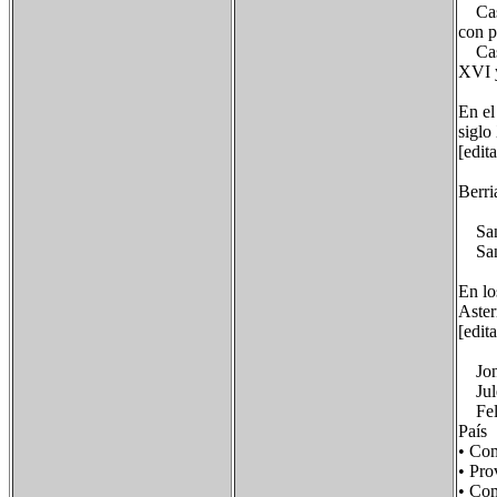
Casa 
con p
Caser
XVI y
En el
siglo
[edita
Berri
San G
San P
En lo
Aster
[edit
Jon A
Julen
Felix
País
• Co
• Pr
• C