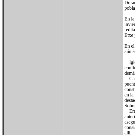
Duran
pobla
En la
invie
[edit
Etxe 
En el
aún s
Igles
confi
demás
Casa 
puent
const
en la
desta
Sobre
Ermit
anter
asegu
consi
allí.