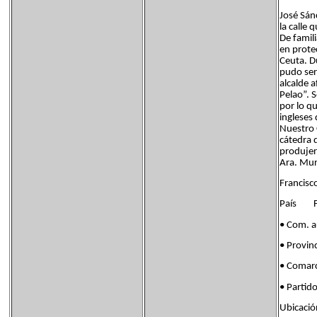
José Sán
la calle
De famil
en protec
Ceuta. D
pudo ser
alcalde 
Pelao”. 
por lo q
ingleses 
Nuestro 
cátedra 
produjer
Ara. Mur
Francisc
País Fl
• Com. 
• Provin
• Coma
• Parti
Ubicaci