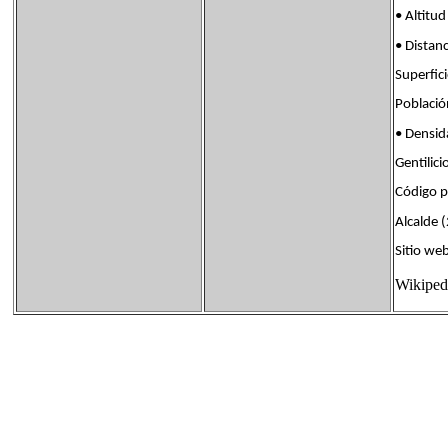
• Alti
• Dista
Superf
Poblac
• Densi
Gentili
Código 
Alcalde 
Sitio w
Wikiped