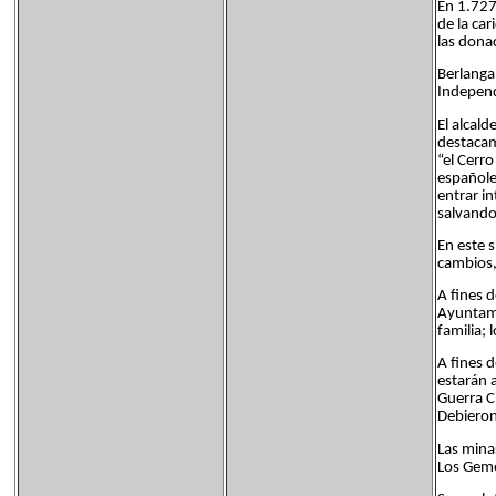
En 1.727
de la ca
las dona
Berlanga 
Indepen
El alcal
destacam
“el Cerr
españoles
entrar i
salvando
En este s
cambios,
A fines d
Ayuntami
familia;
A fines 
estarán 
Guerra C
Debieron
Las mina
Los Geme