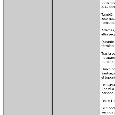
pues hay
a. C. ap
También 
lucernas
romano.
Además, 
ellas pe
Durante 
término 
Tras la c
no apare
puede se
Una hipó
Santiago
el topón
En 1.494,
una vill
período.
Entre 1.
En 1.552
vecinos 