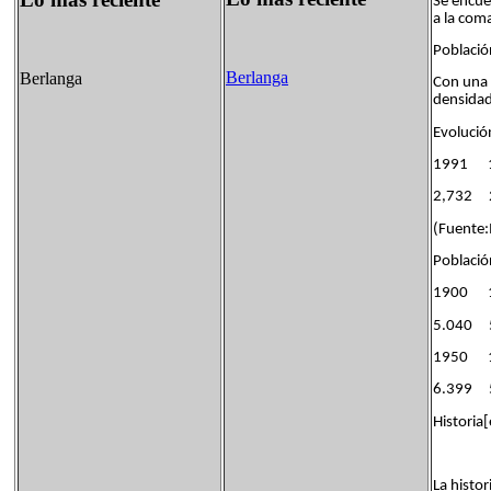
Se encue
a la com
Població
Berlanga
Berlanga
Con una 
densidad
Evolució
1991 
2,732 
(Fuente:
Població
1900 
5.040 
1950 
6.399 
Historia[
La histo