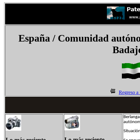
España
/
Comunidad autóno
Badaj
Regreso a
Berlanga
autónom
Situació
Lo más reciente
Lo más reciente