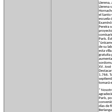
Llerena,
Llerena s
Hornacho
el Santo
escuela 
Examinó 
Pereira s
proyecto
comisari
París. É
“únicame
de su la
esta vill
gratuita
aumentad
sordomud
XV. José 
Destacar
1.766. T
septiemb
tomará e
“ Nosotro
agradeci
París, po
convenid
días de f
Berlanga 