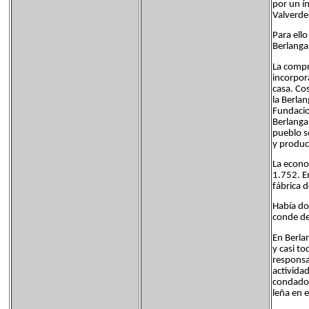
por un ín
Valverde
Para ell
Berlanga
La compr
incorpor
casa. Co
la Berlan
Fundacio
Berlanga
pueblo se
y produc
La econo
1.752. E
fábrica 
Había do
conde de
En Berla
y casi to
responsa
activida
condado 
leña en 