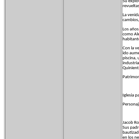
Su explo
revueltas
La venid
cambios,
Los años
como Ale
habitante
Con la v
ido aume
piscina,
industri
Quinient
Patrimoni
Iglesia 
Personaje
Jacob Rod
Sus padr
bautizad
en los n