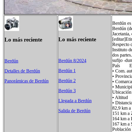
Berdún es 
Berdún (de
Jacetania
Lo más reciente
Lo más reciente
[editar]Et
Respecto d
Instituto 
dos partes.
sufijo -dun
Berdún 8/2024
Berdún
País Es
Berdún 1
• Com. 
Detalles de Berdún
• Provi
Berdún 2
Panorámicas de Berdún
• Comar
• Munici
Berdún 3
Ubicació
• Alti
Llegada a Berdún
• Distan
82,9 km a
Salida de Berdún
151 km a 
164 km a 
167 km a 
Poblaci