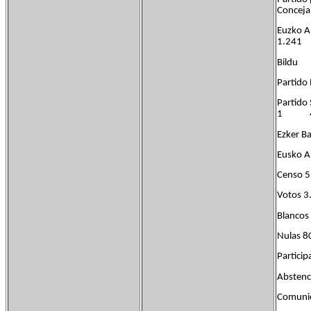
Conceja
Euzko 
1.241 
Bil
Parti
Partid
1 45
Ezker 
Eusk
Censo 5
Votos 3
Blancos
Nulas 8
Particip
Abstenc
Comunic