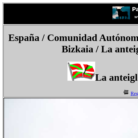
España
/
Comunidad Autónoma 
Bizkaia /
La antei
La anteig
Reg