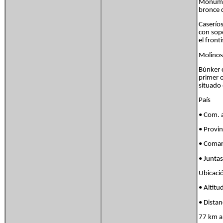
Monumen
bronce d
Caseríos
con sopo
el fronti
Molinos.
Búnker 
primer 
situado
País Fl
• Com. 
• Provi
• Coma
• Junta
Ubicac
• Alt
• Dista
77 km a 