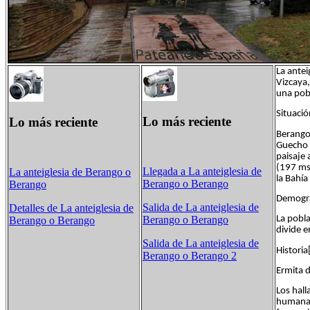
La antei
Vizcaya,
una pob
Situació
Lo más reciente
Lo más reciente
Berango 
Guecho p
paisaje
(197 ms
Llegada a La anteiglesia de
La anteiglesia de Berango o
la Bahía
Berango o Berango
Berango
Demogra
Salida de La anteiglesia de
Detalles de La anteiglesia de
La pobla
Berango o Berango
Berango o Berango
divide e
Salida de La anteiglesia de
Historia
Berango o Berango 2
Ermita 
Los hall
humana 