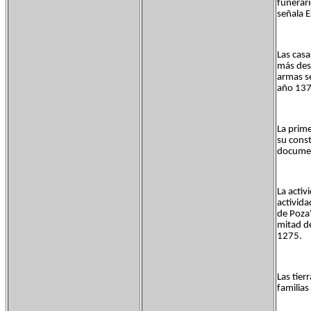
funerar
señala E
Las casa
más dest
armas se
año 137
La prime
su const
documen
La activ
activida
de Poza
mitad de
1275.
Las tier
familias