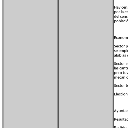
Hay cens
por la e
del cens
població
Economí
Sector 
se emple
alubias 
Sector s
las cant
pero tuv
mecánic
Sector t
Eleccion
Ayuntam
Resultad
Partid