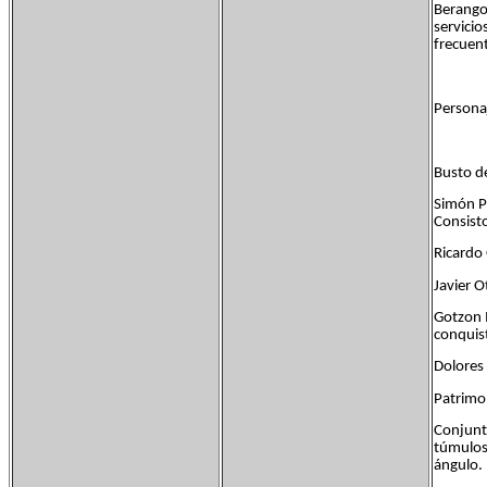
Berango 
servici
frecuent
Personaj
Busto d
Simón Pe
Consisto
Ricardo 
Javier O
Gotzon 
conquis
Dolores 
Patrimon
Conjunt
túmulos 
ángulo.