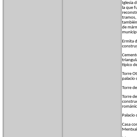
Iglesia 
la que f
reconstr
tramos, 
también 
de márm
municipi
Ermita d
constru
Cementer
triangul
típico d
Torre Ot
palacio 
Torre de
Torre de
construc
románic
Palacio 
Casa con
Mentxa