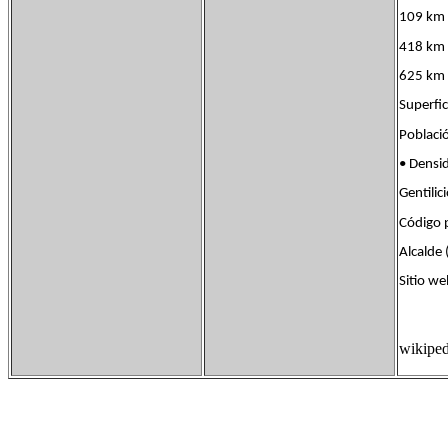
109 km 
418 km 
625 km 
Superf
Poblac
• Dens
Gentili
Código
Alcalde
Sitio 
wikiped