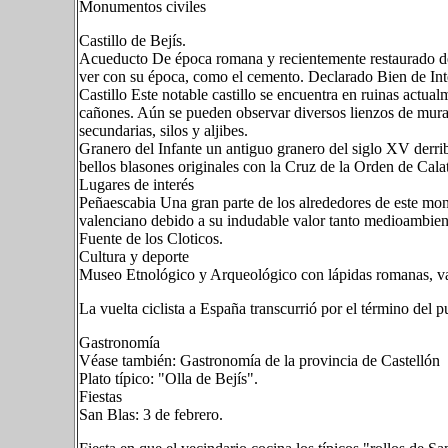
Monumentos civiles
Castillo de Bejís.
Acueducto De época romana y recientemente restaurado de 
ver con su época, como el cemento. Declarado Bien de Inte
Castillo Este notable castillo se encuentra en ruinas actual
cañones. Aún se pueden observar diversos lienzos de muralla,
secundarias, silos y aljibes.
Granero del Infante un antiguo granero del siglo XV derri
bellos blasones originales con la Cruz de la Orden de Cala
Lugares de interés
Peñaescabia Una gran parte de los alrededores de este mon
valenciano debido a su indudable valor tanto medioambient
Fuente de los Cloticos.
Cultura y deporte
Museo Etnológico y Arqueológico con lápidas romanas, vas
La vuelta ciclista a España transcurrió por el término del p
Gastronomía
Véase también: Gastronomía de la provincia de Castellón
Plato típico: "Olla de Bejís".
Fiestas
San Blas: 3 de febrero.