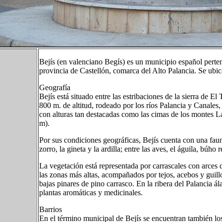
Bejís (en valenciano Begís) es un municipio español perte
provincia de Castellón, comarca del Alto Palancia. Se ubica 
Geografía
Bejís está situado entre las estribaciones de la sierra de El 
800 m. de altitud, rodeado por los ríos Palancia y Canales
con alturas tan destacadas como las cimas de los montes L
m).
Por sus condiciones geográficas, Bejís cuenta con una fauna 
zorro, la gineta y la ardilla; entre las aves, el águila, búho 
La vegetación está representada por carrascales con arces d
las zonas más altas, acompañados por tejos, acebos y guill
bajas pinares de pino carrasco. En la ribera del Palancia 
plantas aromáticas y medicinales.
Barrios
En el término municipal de Bejís se encuentran también lo