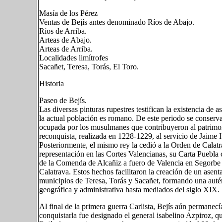
Masía de los Pérez
Ventas de Bejís antes denominado Ríos de Abajo.
Ríos de Arriba.
Arteas de Abajo.
Arteas de Arriba.
Localidades limítrofes
Sacañet, Teresa, Torás, El Toro.
Historia
Paseo de Bejís.
Las diversas pinturas rupestres testifican la existencia d
la actual población es romano. De este periodo se conserv
ocupada por los musulmanes que contribuyeron al patrimonio
reconquista, realizada en 1228-1229, al servicio de Jaime
Posteriormente, el mismo rey la cedió a la Orden de Calatr
representación en las Cortes Valencianas, su Carta Puebl
de la Comenda de Alcañiz a fuero de Valencia en Segorb
Calatrava. Estos hechos facilitaron la creación de un asen
municipios de Teresa, Torás y Sacañet, formando una autén
geográfica y administrativa hasta mediados del siglo XIX.
Al final de la primera guerra Carlista, Bejís aún permanecí
conquistarla fue designado el general isabelino Azpiroz, qu