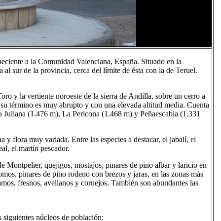
neciente a la Comunidad Valenciana, España. Situado en la
al sur de la provincia, cerca del límite de ésta con la de Teruel.
Toro y la vertiente noroeste de la sierra de Andilla, sobre un cerro a
, su término es muy abrupto y con una elevada altitud media. Cuenta
a Juliana (1.476 m), La Pericona (1.468 m) y Peñaescabia (1.331
y flora muy variada. Entre las especies a destacar, el jabalí, el
real, el martín pescador.
e Montpelier, quejigos, mostajos, pinares de pino albar y laricio en
omos, pinares de pino rodeno con brezos y jaras, en las zonas más
álamos, fresnos, avellanos y cornejos. También son abundantes las
s siguientes núcleos de población: