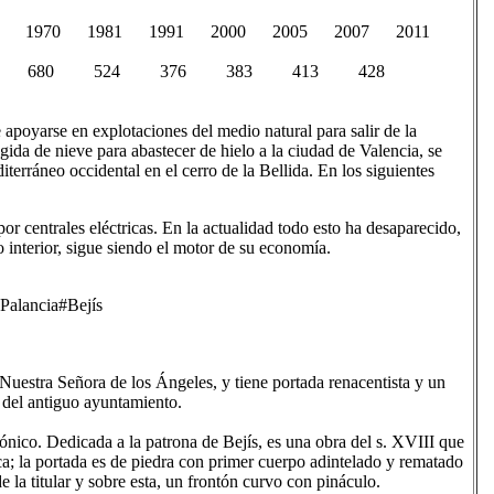
60 1970 1981 1991 2000 2005 2007 2011
3 891 680 524 376 383 413 428
apoyarse en explotaciones del medio natural para salir de la
gida de nieve para abastecer de hielo a la ciudad de Valencia, se
erráneo occidental en el cerro de la Bellida. En los siguientes
por centrales eléctricas. En la actualidad todo esto ha desaparecido,
o interior, sigue siendo el motor de su economía.
 Palancia#Bejís
Nuestra Señora de los Ángeles, y tiene portada renacentista y un
 del antiguo ayuntamiento.
tónico. Dedicada a la patrona de Bejís, es una obra del s. XVIII que
; la portada es de piedra con primer cuerpo adintelado y rematado
 la titular y sobre esta, un frontón curvo con pináculo.