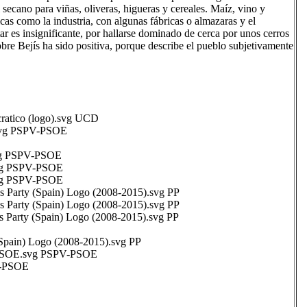
 secano para viñas, oliveras, higueras y cereales. Maíz, vino y
as como la industria, con algunas fábricas o almazaras y el
r es insignificante, por hallarse dominado de cerca por unos cerros
re Bejís ha sido positiva, porque describe el pueblo subjetivamente
tico (logo).svg UCD
vg PSPV-PSOE
vg PSPV-PSOE
g PSPV-PSOE
g PSPV-PSOE
y (Spain) Logo (2008-2015).svg PP
y (Spain) Logo (2008-2015).svg PP
y (Spain) Logo (2008-2015).svg PP
pain) Logo (2008-2015).svg PP
SOE.svg PSPV-PSOE
-PSOE