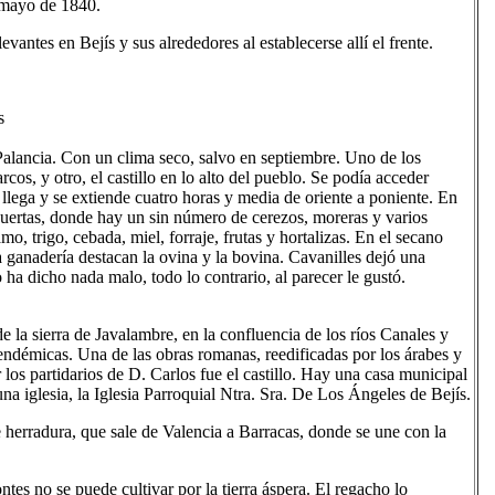
e mayo de 1840.
vantes en Bejís y sus alrededores al establecerse allí el frente.
s
 Palancia. Con un clima seco, salvo en septiembre. Uno de los
os, y otro, el castillo en lo alto del pueblo. Se podía acceder
llega y se extiende cuatro horas y media de oriente a poniente. En
s huertas, donde hay un sin número de cerezos, moreras y varios
o, trigo, cebada, miel, forraje, frutas y hortalizas. En el secano
a ganadería destacan la ovina y la bovina. Cavanilles dejó una
a dicho nada malo, todo lo contrario, al parecer le gustó.
e la sierra de Javalambre, en la confluencia de los ríos Canales y
endémicas. Una de las obras romanas, reedificadas por los árabes y
or los partidarios de D. Carlos fue el castillo. Hay una casa municipal
na iglesia, la Iglesia Parroquial Ntra. Sra. De Los Ángeles de Bejís.
e herradura, que sale de Valencia a Barracas, donde se une con la
ntes no se puede cultivar por la tierra áspera. El regacho lo