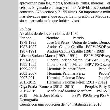
aprovechan para legumbres, hortalizas, frutas, moreras... el
cebada. El ganado era lanar y cabrío. Actividades económic
comercio. 876 vecinos y 3.155 almas. Su importancia milita
más elevados que el que ocupa. La impresión de Madoz sob
sin contar nada malo que hubiera visto.
Política
Alcaldes desde las elecciones de 1979
Periodo Nombre Partido
1979-1983 José Gil Pérez Union de Centro Democra
1983-1987 Andrés Capilla Castillo PSPV-PSOE.s
1987-1991 Andrés Capilla Castillo (1987 - 1989)
Liberto Soriano Marco (1989 - 1991) PSPV-PSOE.s
1991-1995 Liberto Soriano Marco PSPV-PSOE.sv
1995-1999 Liberto Soriano Marco PSPV-PSOE.sv
1999-2003 Herminia Palomar Pérez People's Part
2003-2007 Herminia Palomar Pérez People's Part
2007-2011 Herminia Palomar Pérez People's Part
2011-2015 Herminia Palomar Pérez (2011 - 2012)
Olga Pradas Romero (2012 - 2015) People's Party (S
2015-2019 María José Madrid Martínez PSPV-P
2019- Maria Jose Madrid PSPV-PSOE.svg PSPV
Demografía
Cuenta con una población de 404 habitantes en 2016.