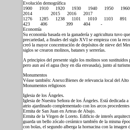
Evolución demográfica
1900 1910 1920 1930 1940 1950 19
2014 2015 2016 2017
1276 1285 1238 1101 1010 110
423 406 399 404 -
Economía
Su economía basada en la ganadería y agricultura tuvo que 
precariedad, a finales del siglo XVI se empieza con la reco
creó la mayor concentración de depósitos de nieve del Medit
siglos se crearon molinos, batanes y serrerías.
A principios del presente siglo los molinos son sustituidos 
pero aun así el agua (hoy en día envasada), junto al turism
Monumentos
Véase también: Anexo:Bienes de relevancia local del Alto
Monumentos religiosos
Iglesia de los Ángeles.
Iglesia de Nuestra Señora de los Ángeles. Está dedicada a 
atrio ajardinado complementado con los arcos procedentes
Ermita de San Juan en Arteas de Abajo.
Ermita de la Virgen de Loreto. Edificio de interés arquitec
guarda un bello zócalo cerámico también de la misma época
con bolas, el segundo alberga la hornacina con la imagen de