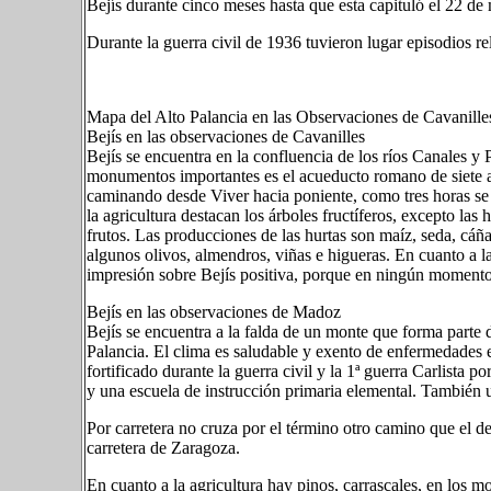
Bejís durante cinco meses hasta que esta capituló el 22 d
Durante la guerra civil de 1936 tuvieron lugar episodios rele
Mapa del Alto Palancia en las Observaciones de Cavanille
Bejís en las observaciones de Cavanilles
Bejís se encuentra en la confluencia de los ríos Canales y
monumentos importantes es el acueducto romano de siete arc
caminando desde Viver hacia poniente, como tres horas se 
la agricultura destacan los árboles fructíferos, excepto la
frutos. Las producciones de las hurtas son maíz, seda, cáñam
algunos olivos, almendros, viñas e higueras. En cuanto a l
impresión sobre Bejís positiva, porque en ningún momento h
Bejís en las observaciones de Madoz
Bejís se encuentra a la falda de un monte que forma parte d
Palancia. El clima es saludable y exento de enfermedades 
fortificado durante la guerra civil y la 1ª guerra Carlista p
y una escuela de instrucción primaria elemental. También u
Por carretera no cruza por el término otro camino que el d
carretera de Zaragoza.
En cuanto a la agricultura hay pinos, carrascales, en los mo