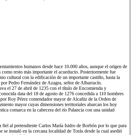
e asentamientos humanos desde hace 10.000 años, aunque el origen de
a como resto más importante el acueducto. Posteriormente fue
 cultural con la edificación de un importante castillo, hasta la
 I por Pedro Fernández de Azagra, señor de Albarracín.
ava el 27 de abril de 1235 con el título de Encomienda y
a conocida data del 18 de agosto de 1276 concedida a 110 hombres
e por Roy Pérez comendador mayor de Alcañiz de la Orden de
tamiento mayor cuyas dimensiones territoriales abarcan los hoy
tica comarca en la cabecera del río Palancia con una unidad
a fiel al pretendiente Carlos María Isidro de Borbón por lo que para
e se instaló en la cercana localidad de Torás desde la cual asedió