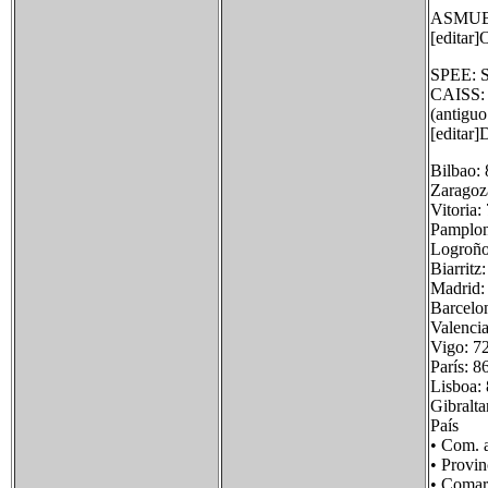
ASMUBE:
[editar]
SPEE: S
CAISS: C
(antiguo
[editar]
Bilbao:
Zaragoz
Vitoria:
Pamplon
Logroño
Biarritz
Madrid:
Barcelo
Valenci
Vigo: 7
París: 
Lisboa:
Gibralt
País 
• Com.
• Prov
• Com