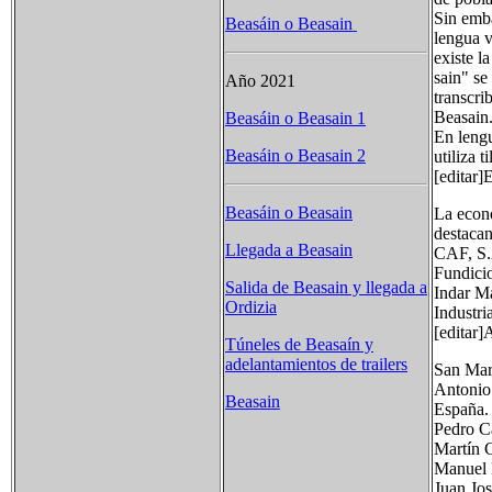
Sin emba
Beasáin o Beasain
lengua v
existe l
sain" se
Año 2021
transcri
Beasain
Beasáin o Beasain 1
En lengu
Beasáin o Beasain 2
utiliza 
[editar
Beasáin o Beasain
La econo
destacan
Llegada a Beasain
CAF, S.A
Fundicio
Salida de Beasain y llegada a
Indar Má
Ordizia
Industri
[editar]
Túneles de Beasaín y
adelantamientos de trailers
San Mart
Antonio 
Beasain
España.
Pedro Ca
Martín C
Manuel M
Juan Jos