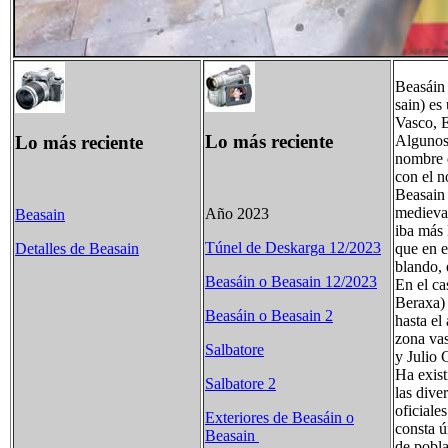
Beasáin 
sain) es
Vasco, 
Lo más reciente
Lo más reciente
Algunos 
nombre d
con el 
Beasain
medieval
Año 2023
Beasain
iba más 
Túnel de Deskarga 12/2023
que en e
Detalles de Beasain
blando, 
Beasáin o Beasain 12/2023
En el ca
Beraxa) 
Beasáin o Beasain 2
hasta el
zona va
Salbatore
y Julio 
Ha exist
Salbatore 2
las dive
oficiale
Exteriores de Beasáin o
consta ú
Beasain
de pobla