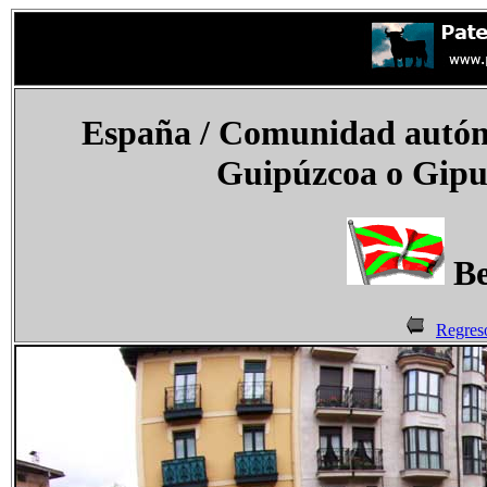
España
/ Comunidad autóno
Guipúzcoa o Gipuz
Be
Regres