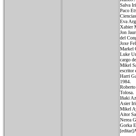
Salva Ir
Paco Etx
Ciencias
Eva Argu
Xabier M
Jon Jaur
del Con
Joxe Fel
Markel 
Luke Uri
cargo d
Mikel Sa
escritor
Harri G
1984.
Roberto 
Tolosa.
Iñaki A
Asier Ir
Mikel Ay
Aitor Sa
Nerea Ga
Gorka El
[editar]