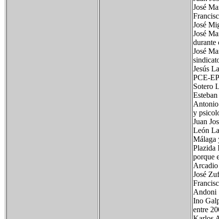
José Mar
Francisc
José Mig
José Man
durante 
José Mar
sindica
Jesús La
PCE-EPK
Sotero L
Esteban 
Antonio 
y psicol
Juan Jos
León Las
Málaga y
Plazida 
porque e
Arcadio 
José Zuf
Francisc
Andoni S
Ino Gal
entre 20
Karlos A