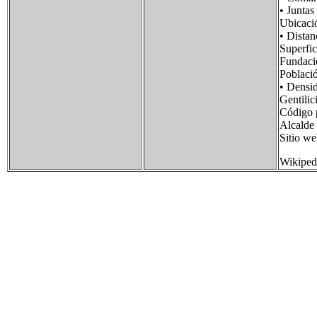
• Junt
Ubicac
• Dist
Superf
Funda
Poblac
• Dens
Gentil
Código
Alcalde
Sitio
Wikiped