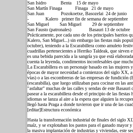
San Isidro Benta 15 de mayo
San Martín Finaga Finaga 21 de mayo
San Juan Pozokoetxe, Basozelai 24 de junio
- Kalero primer fin de semana de septiembre
San Miguel San Miguel 29 de septiembre
San Fausto (patronales) Basauri 13 de octubre
Prácticamente, por cada uno de los principales barrios qu
Kalero, San Miguel...) sin embargo las fiestas más popul
octubre), teniendo a la Escarabillera como amuleto festi
cuadrillas pertenecientes a Herriko Taldeak, que sirven 
es una bebida parecida a la sangría ya que está elaborada 
cuenta la leyenda, condimentos inconfesables que mucho
La Escarabillera es un personaje basado en las mujeres 
épocas de mayor necesidad a comienzos del siglo XX, a l
vías) o a las escombreras de las empresas de fundición 
(escarabilla), que luego utilizaban para cocinar en las an
"asfaltar" muchas de las calles y sendas de este Basaur
pasear a la escarabillera desde el principio de las fiesta
idiomas se lanza al aire a la espera que alguien la rec
llegó hasta Praga a donde tuvieron que ir una de las cuadr
[editar]Estructura económica
Hasta la transformación industrial de finales del siglo X
maíz, y se explotaban los pastos para el ganado mayor y 
la masiva implantación de industrias y viviendas, este se