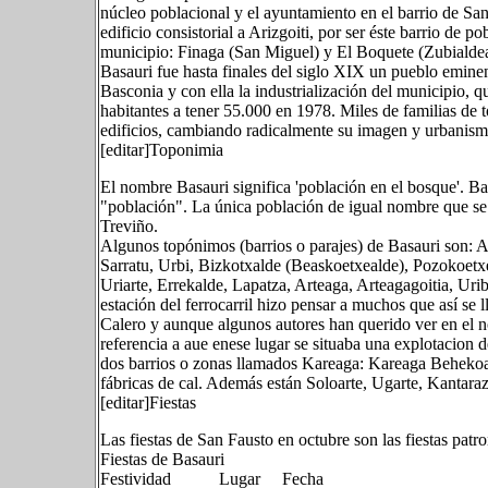
núcleo poblacional y el ayuntamiento en el barrio de San
edificio consistorial a Arizgoiti, por ser éste barrio de 
municipio: Finaga (San Miguel) y El Boquete (Zubialdea
Basauri fue hasta finales del siglo XIX un pueblo eminent
Basconia y con ella la industrialización del municipio, 
habitantes a tener 55.000 en 1978. Miles de familias de 
edificios, cambiando radicalmente su imagen y urbanism
[editar]Toponimia
El nombre Basauri significa 'población en el bosque'. Basa
"población". La única población de igual nombre que se
Treviño.
Algunos topónimos (barrios o parajes) de Basauri son: Ar
Sarratu, Urbi, Bizkotxalde (Beaskoetxealde), Pozokoetxe
Uriarte, Errekalde, Lapatza, Arteaga, Arteagagoitia, Ur
estación del ferrocarril hizo pensar a muchos que así se 
Calero y aunque algunos autores han querido ver en el n
referencia a aue enese lugar se situaba una explotacion de
dos barrios o zonas llamados Kareaga: Kareaga Beheko
fábricas de cal. Además están Soloarte, Ugarte, Kantarazar
[editar]Fiestas
Las fiestas de San Fausto en octubre son las fiestas patr
Fiestas de Basauri
Festividad Lugar Fecha