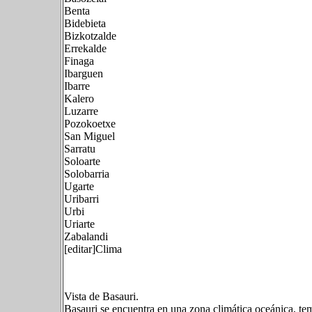
Benta
Bidebieta
Bizkotzalde
Errekalde
Finaga
Ibarguen
Ibarre
Kalero
Luzarre
Pozokoetxe
San Miguel
Sarratu
Soloarte
Solobarria
Ugarte
Uribarri
Urbi
Uriarte
Zabalandi
[editar]Clima
Vista de Basauri.
Basauri se encuentra en una zona climática oceánica, te