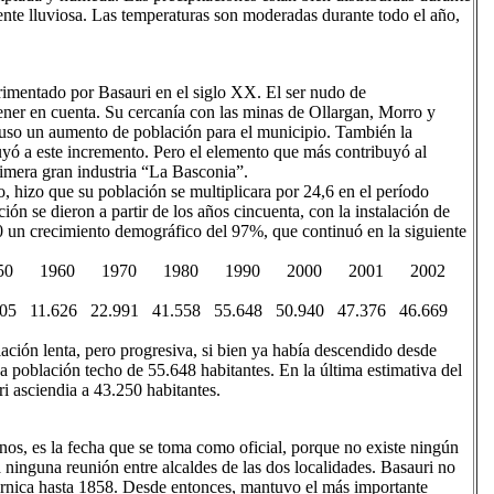
nte lluviosa. Las temperaturas son moderadas durante todo el año,
rimentado por Basauri en el siglo XX. El ser nudo de
ener en cuenta. Su cercanía con las minas de Ollargan, Morro y
uso un aumento de población para el municipio. También la
uyó a este incremento. Pero el elemento que más contribuyó al
primera gran industria “La Basconia”.
o, hizo que su población se multiplicara por 24,6 en el período
n se dieron a partir de los años cincuenta, con la instalación de
0 un crecimiento demográfico del 97%, que continuó en la siguiente
50 1960 1970 1980 1990 2000 2001 2002
 11.626 22.991 41.558 55.648 50.940 47.376 46.669
ción lenta, pero progresiva, si bien ya había descendido desde
una población techo de 55.648 habitantes. En la última estimativa del
i asciendia a 43.250 habitantes.
nos, es la fecha que se toma como oficial, porque no existe ningún
ninguna reunión entre alcaldes de las dos localidades. Basauri no
ernica hasta 1858. Desde entonces, mantuvo el más importante