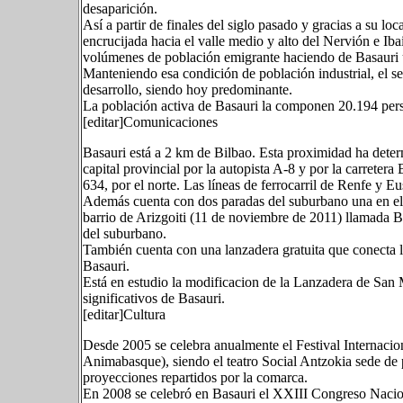
desaparición.
Así a partir de finales del siglo pasado y gracias a su loc
encrucijada hacia el valle medio y alto del Nervión e Iba
volúmenes de población emigrante haciendo de Basauri u
Manteniendo esa condición de población industrial, el se
desarrollo, siendo hoy predominante.
La población activa de Basauri la componen 20.194 pers
[editar]Comunicaciones
Basauri está a 2 km de Bilbao. Esta proximidad ha dete
capital provincial por la autopista A-8 y por la carreter
634, por el norte. Las líneas de ferrocarril de Renfe y 
Además cuenta con dos paradas del suburbano una en el b
barrio de Arizgoiti (11 de noviembre de 2011) llamada Ba
del suburbano.
También cuenta con una lanzadera gratuita que conecta l
Basauri.
Está en estudio la modificacion de la Lanzadera de San 
significativos de Basauri.
[editar]Cultura
Desde 2005 se celebra anualmente el Festival Internaci
Animabasque), siendo el teatro Social Antzokia sede de 
proyecciones repartidos por la comarca.
En 2008 se celebró en Basauri el XXIII Congreso Nacion