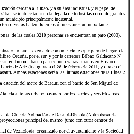
alización cercana a Bilbao, y a su área industrial, y el papel de
izábal, se traduce tanto en la llegada de industrias como de grandes
n municipio principalmente industrial.
ctor servicios ha tenido en los últimos años un importante
onas, de las cuales 3218 personas se encuentran en paro (2003).
rminado un buen sistema de comunicaciones que permite llegar a la
a Bilbao-Orduña, por el sur, y por la carretera Bilbao-Galdácano N-
Euskotren también hacen paso y tinen varias paradas en Basauri.
arrio de Ariz (inaugurada el 28 de febrero de 2011) y otra en el
sauri. Ambas estaciones serán las últimas estaciones de la Línea 2
a estación del metro de Basauri con el barrio de San Miguel de
Miguela autobus urbano pasando por los barrios y servicios mas
onal de Cine de Animación de Basauri-Bizkaia (Animabasauri-
proyecciones principal del mismo, junto con otros centros de
al de Vexilología, organizado por el ayuntamiento y la Sociedad