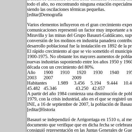
todo el año, no encontrando ninguna estación especialme
siendo las oscilaciones térmicas pequeñas.
[editar]Demografía
Varios elementos influyeron en el gran crecimiento expe
comunicaciones representó un factor muy importante a t
Miravilla y las minas del Grupo Basauri-Galdácano, sup
conversión de los molinos en industria panadera contrib
desarrollo poblacional fue la instalación en 1892 de la 
El rápido crecimiento al que se vio sometido el municipi
1900-1975. No obstante los mayores aumentos de població
nuevas industrias suponiendo entre los años 1950 y 196
década con un crecimiento del 80%.
Año 1900 1910 1920 1930 1940 19
2003 2007 2009
Habitantes 1.989 3.456 5.194 9.444 10.405
45.482 45.346 43.250 42.657
A partir del año 1984 comienza una disminución de pobla
1979, con la crisis industrial, año en el que se registró 
INE, a 16 de septiembre de 2007, la población de Basaur
[editar]Historia
Basauri se independizó de Arrigorriaga en 1510 o, al me
documento que verifique que en dicha fecha se celebrara 
consiguió representación en las Juntas Generales de Gu