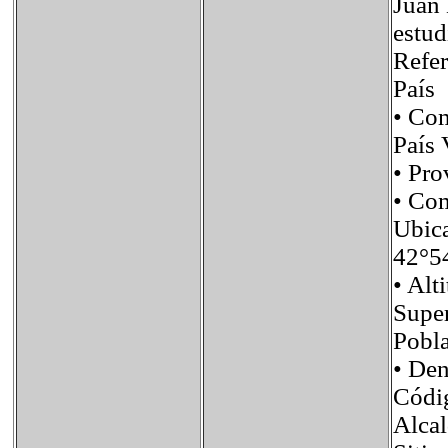
Juan 
estud
Refer
País
• Co
País 
• Pr
• Co
Ubic
42°5
• A
Supe
Pobl
• De
Códi
Alca