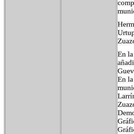
compu
munic
Herma
Urtup
Zuazo
En la
añadi
Gueva
En la
munic
Larrí
Zuaz
Demo
Gráf
Gráfi