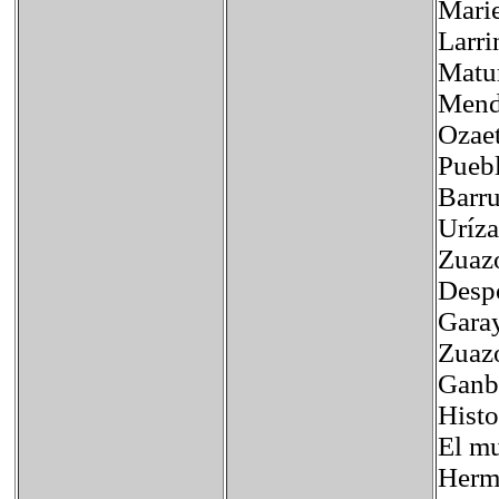
Marie
Larri
Matu
Mendí
Ozaet
Pueb
Barr
Uríza
Zuazo
Desp
Garay
Zuazo
Ganb
Histo
El mu
Herma