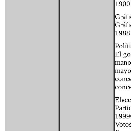
1900
Gráf
Gráfi
1988
Polít
El go
manos
mayor
conce
conce
Elecc
Part
1999
Vo