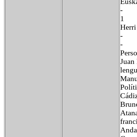
Eus
-
1
He
-
- 
Perso
Juan 
lengu
Manu
Polít
Cádiz
Bruno
Atana
franc
Andal