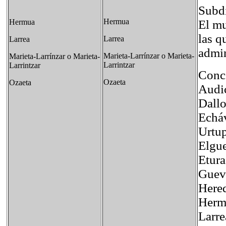
Subd
Hermua
El mu
Hermua
las q
Larrea
Larrea
admin
Marieta-Larrínzar o Marieta-
Marieta-Larrínzar o Marieta-
Larrintzar
Larrintzar
Conc
Ozaeta
Ozaeta
Audic
Dall
Echáv
Urtup
Elgue
Etura
Gueva
Here
Herm
Larre