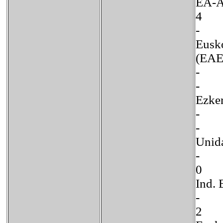
EA-
4
-
Eusko
(
-
-
Ezk
-
-
Un
-
0 
In
-
2 