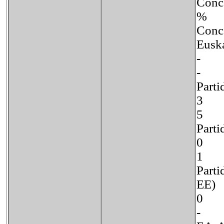
Con
% 
Con
Eusk
-
-
Part
3 
5 
Par
0 
1 
Parti
E
0
-